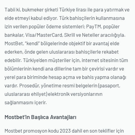
Tabii ki, bukmeker şirketi Türkiye lirası ile para yatırmak ve
elde etmeyi kabul ediyor. Türk bahisçilerin kullanmasına
izin verilen popüler ödeme sistemleri; PayTM, popüler
bankalar, Visa/MasterCard, Skrill ve Neteller aracılığıyla.
MostBet, “kendi” bölgelerinde objektif bir avantaj elde
ederken, önde gelen uluslararası bahisçilerle rekabet
edebilir. Türkiye’den müşteriler için, internet sitesinin tüm
bölümlerinin kendi ana dillerine tam bir çevirisi vardır ve
yerel para biriminde hesap açma ve bahis yapma olanağı
vardır. Prosedür, yönetime resmi belgelerin (pasaport,
uluslararası ehliyet) elektronik versiyonlarının
sağlanmasını içerir.
Mostbet’in Başlıca Avantajları
Mostbet promosyon kodu 2023 dahil en son teklifler için