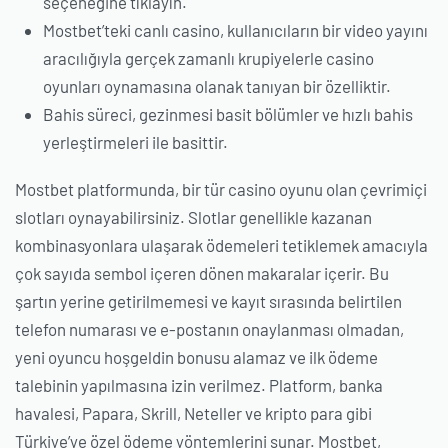
seçeneğine tıklayın.
Mostbet’teki canlı casino, kullanıcıların bir video yayını
aracılığıyla gerçek zamanlı krupiyelerle casino
oyunları oynamasına olanak tanıyan bir özelliktir.
Bahis süreci, gezinmesi basit bölümler ve hızlı bahis
yerleştirmeleri ile basittir.
Mostbet platformunda, bir tür casino oyunu olan çevrimiçi
slotları oynayabilirsiniz. Slotlar genellikle kazanan
kombinasyonlara ulaşarak ödemeleri tetiklemek amacıyla
çok sayıda sembol içeren dönen makaralar içerir. Bu
şartın yerine getirilmemesi ve kayıt sırasında belirtilen
telefon numarası ve e-postanın onaylanması olmadan,
yeni oyuncu hoşgeldin bonusu alamaz ve ilk ödeme
talebinin yapılmasına izin verilmez. Platform, banka
havalesi, Papara, Skrill, Neteller ve kripto para gibi
Türkiye’ye özel ödeme yöntemlerini sunar. Mostbet,