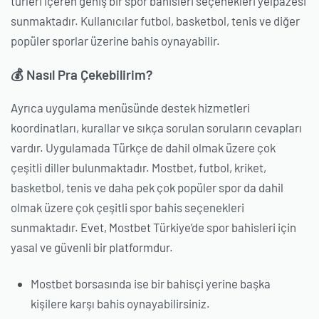
türleri içeren geniş bir spor bahisleri seçenekleri yelpazesi
sunmaktadır. Kullanıcılar futbol, basketbol, tenis ve diğer
popüler sporlar üzerine bahis oynayabilir.
💰 Nasıl Pra Çekebilirim?
Ayrıca uygulama menüsünde destek hizmetleri
koordinatları, kurallar ve sıkça sorulan soruların cevapları
vardır. Uygulamada Türkçe de dahil olmak üzere çok
çeşitli diller bulunmaktadır. Mostbet, futbol, kriket,
basketbol, tenis ve daha pek çok popüler spor da dahil
olmak üzere çok çeşitli spor bahis seçenekleri
sunmaktadır. Evet, Mostbet Türkiye’de spor bahisleri için
yasal ve güvenli bir platformdur.
Mostbet borsasında ise bir bahisçi yerine başka
kişilere karşı bahis oynayabilirsiniz.