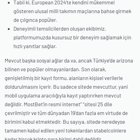
Tabii ki, European 2024’te kendini mükemmel
gösteren ulusal milli takımın maçlarına bahse girmek
de çılgınca popüler.
Deneyimli temsilcilerden oluşan ekibimiz,
platformumuzda kusursuz bir deneyim sağlamak için
hızlı yanıtlar sağlar.
Mevcut başka sosyal ağlar da va, ancak Türkiye’de arizona
bilinen ve popüler olmayanlardan. Son olarak,
genişletilmiş bir kayıt formu, alanların kişisel verilerle
doldurulmasını içerir. Bu sadece sitede mevcuttur, yani
mobil uygulama aracılığıyla kayıt yaptırırken mevcut
değildir. MostBet’in resmi internet” “sitesi 25 dile
çevrilmiştir ve tüm dünyadan 19’dan fazla em virtude de
birimini kabul etmektedir. Bu sayıya, sitede neredeyse
tamamen kabul edilen yeni tokenlardan stabelcoinlere
kadar birçok kripto para birimi dahil değildir.