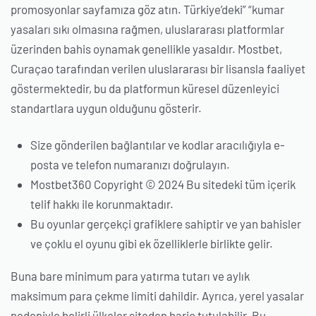
promosyonlar sayfamıza göz atın. Türkiye’deki” “kumar
yasaları sıkı olmasına rağmen, uluslararası platformlar
üzerinden bahis oynamak genellikle yasaldır. Mostbet,
Curaçao tarafından verilen uluslararası bir lisansla faaliyet
göstermektedir, bu da platformun küresel düzenleyici
standartlara uygun olduğunu gösterir.
Size gönderilen bağlantılar ve kodlar aracılığıyla e-
posta ve telefon numaranızı doğrulayın.
Mostbet360 Copyright © 2024 Bu sitedeki tüm içerik
telif hakkı ile korunmaktadır.
Bu oyunlar gerçekçi grafiklere sahiptir ve yan bahisler
ve çoklu el oyunu gibi ek özelliklerle birlikte gelir.
Buna bare minimum para yatırma tutarı ve aylık
maksimum para çekme limiti dahildir. Ayrıca, yerel yasalar
nedeniyle belirli ülkeler siteden hariç tutulabilir. Bu