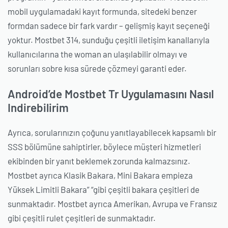
mobil uygulamadaki kayıt formunda, sitedeki benzer
formdan sadece bir fark vardır – gelişmiş kayıt seçeneği
yoktur. Mostbet 314, sunduğu çeşitli iletişim kanallarıyla
kullanıcılarına the woman an ulaşılabilir olmayı ve
sorunları sobre kısa sürede çözmeyi garanti eder.
Android’de Mostbet Tr Uygulamasını Nasıl
Indirebilirim
Ayrıca, sorularınızın çoğunu yanıtlayabilecek kapsamlı bir
SSS bölümüne sahiptirler, böylece müşteri hizmetleri
ekibinden bir yanıt beklemek zorunda kalmazsınız.
Mostbet ayrıca Klasik Bakara, Mini Bakara empieza
Yüksek Limitli Bakara” “gibi çeşitli bakara çeşitleri de
sunmaktadır. Mostbet ayrıca Amerikan, Avrupa ve Fransız
gibi çeşitli rulet çeşitleri de sunmaktadır.