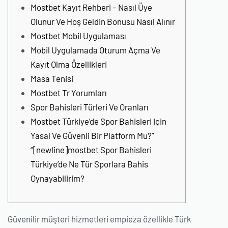
Mostbet Kayıt Rehberi – Nasıl Üye
Olunur Ve Hoş Geldin Bonusu Nasıl Alınır
Mostbet Mobil Uygulaması
Mobil Uygulamada Oturum Açma Ve
Kayıt Olma Özellikleri
Masa Tenisi
Mostbet Tr Yorumları
Spor Bahisleri Türleri Ve Oranları
Mostbet Türkiye’de Spor Bahisleri Için
Yasal Ve Güvenli Bir Platform Mu?”
“[newline]mostbet Spor Bahisleri
Türkiye’de Ne Tür Sporlara Bahis
Oynayabilirim?
Güvenilir müşteri hizmetleri empieza özellikle Türk