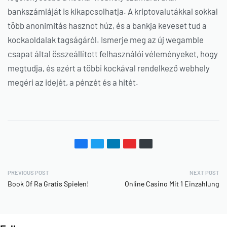
bankszámláját is kikapcsolhatja. A kriptovalutákkal sokkal
több anonimitás hasznot húz, és a bankja keveset tud a
kockaoldalak tagságáról. Ismerje meg az új wegamble
csapat által összeállított felhasználói véleményeket, hogy
megtudja, és ezért a többi kockával rendelkező webhely
megéri az idejét, a pénzét és a hitét.
PREVIOUS POST
NEXT POST
Book Of Ra Gratis Spielen!
Online Casino Mit 1 Einzahlung