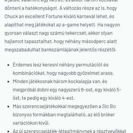
dönteni a hatékonyságot. A változás része az is, hogy
Chuck an excellent Fortune kiváló karnevál lehet, és
alapíthat meg játékokat az a-game helyett.
Ha nagyon
gyorsan választ nagy számú tekercset, akkor olyan
hajlamot tapasztalhat, hogy néhány másodperc alatt
megszabadulhat bankszámlájának jelentős részétől.
Érdemes lesz keresni néhány permutációt és
kombinációkat, hogy nagyobb győzelmet arass.
Minden játékosnak három kockalapja van, és
megpróbál dobni egy nagyszerű 6-ost, egy kiváló 5-
öst, te pedig egy kiváló 4-est.
Más szerencsejátékokkal megegyezően a Sic Bo
bizonyos formákban megtalálható, az élő bróker
variációkon kívül.
Az új szerencsejáték-létesítménynek a résztvevőkkel