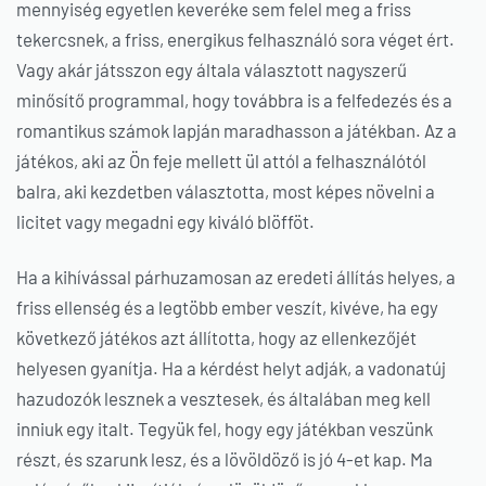
mennyiség egyetlen keveréke sem felel meg a friss
tekercsnek, a friss, energikus felhasználó sora véget ért.
Vagy akár játsszon egy általa választott nagyszerű
minősítő programmal, hogy továbbra is a felfedezés és a
romantikus számok lapján maradhasson a játékban. Az a
játékos, aki az Ön feje mellett ül attól a felhasználótól
balra, aki kezdetben választotta, most képes növelni a
licitet vagy megadni egy kiváló blöfföt.
Ha a kihívással párhuzamosan az eredeti állítás helyes, a
friss ellenség és a legtöbb ember veszít, kivéve, ha egy
következő játékos azt állította, hogy az ellenkezőjét
helyesen gyanítja. Ha a kérdést helyt adják, a vadonatúj
hazudozók lesznek a vesztesek, és általában meg kell
inniuk egy italt. Tegyük fel, hogy egy játékban veszünk
részt, és szarunk lesz, és a lövöldöző is jó 4-et kap. Ma