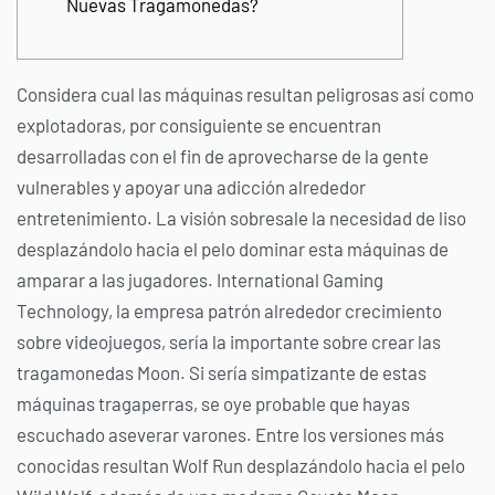
Nuevas Tragamonedas?
Considera cual las máquinas resultan peligrosas así­ como
explotadoras, por consiguiente se encuentran
desarrolladas con el fin de aprovecharse de la gente
vulnerables y apoyar una adicción alrededor
entretenimiento. La visión sobresale la necesidad de liso
desplazándolo hacia el pelo dominar esta máquinas de
amparar a las jugadores. International Gaming
Technology, la empresa patrón alrededor crecimiento
sobre videojuegos, serí­a la importante sobre crear las
tragamonedas Moon.
Si serí­a simpatizante de estas
máquinas tragaperras, se oye probable que hayas
escuchado aseverar varones. Entre los versiones más
conocidas resultan Wolf Run desplazándolo hacia el pelo