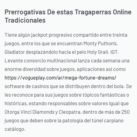
Prerrogativas De estas Tragaperras Online
Tradicionales
Tiene algún jackpot progresivo compartido entre treinta
juegos, entre los que se encuentran Monty Puthon’s,
Gladiator desplazándolo hacia el pelo Holy Grail. IGT.
Levante consorcio multinacional lanza cada semana una
enorme diversidad sobre juegos, aplicaciones así­ como
https://vogueplay.com/ar/mega-fortune-dreams/
software de casinos que se distribuyen dentro del bola. Se
les reconoce para sus juegos sobre tópicos fantásticas o
históricas, estando responsables sobre valores igual que
Otorga Vinci Diamonds y Cleopatra, dentro de más de 250
juegos que deben sobre la patologí­a del túnel carpiano
catálogo.