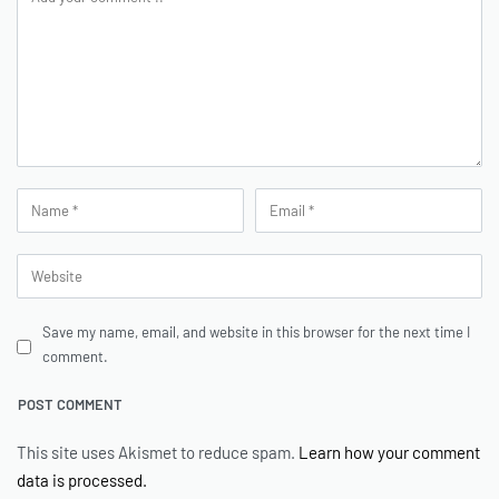
Save my name, email, and website in this browser for the next time I
comment.
This site uses Akismet to reduce spam.
Learn how your comment
data is processed.