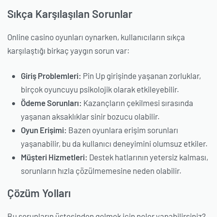
Sıkça Karşılaşılan Sorunlar
Online casino oyunları oynarken, kullanıcıların sıkça
karşılaştığı birkaç yaygın sorun var:
Giriş Problemleri:
Pin Up girişinde yaşanan zorluklar,
birçok oyuncuyu psikolojik olarak etkileyebilir.
Ödeme Sorunları:
Kazançların çekilmesi sırasında
yaşanan aksaklıklar sinir bozucu olabilir.
Oyun Erişimi:
Bazen oyunlara erişim sorunları
yaşanabilir, bu da kullanıcı deneyimini olumsuz etkiler.
Müşteri Hizmetleri:
Destek hatlarının yetersiz kalması,
sorunların hızla çözülmemesine neden olabilir.
Çözüm Yolları
Bu sorunların üstesinden gelmek için neler yapabilirsiniz?