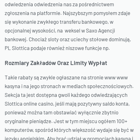
odwiedzenia odwiedzenia nas za pośrednictwem
zgłoszenia na platformie. Najszybszym pomysłem zdaje
się wykonanie zwykłego transferu bankowego, w
opcjonalnej wysokości, na weksel w Saxo Agencji
bankowej. Chociaż sloty oraz uciechy stołowe dominują,
PL Slottica podaje również niszowe funkcje np.
Rozmiary Zakładów Oraz Limity Wypłat
Takie rabaty są zwykle ogłaszane na stronie www www
kasyna i na jego stronach w mediach społecznościowych.
Sekcja ta jest dostępna gwoli każdego odwiedzających
Slottica online casino, jeśli mają pozytywny saldo konta,
ponieważ można tam obstawiać wyłącznie zbytnio
oryginalne pieniądze. Jest w tym miejscu ogółem 100+
komputerów, spośród których większość wydaje się być w
języku angielskim. Aby brać udział w promocjach kasyna i