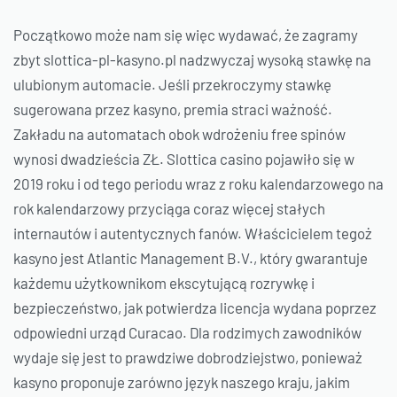
Początkowo może nam się więc wydawać, że zagramy
zbyt slottica-pl-kasyno.pl nadzwyczaj wysoką stawkę na
ulubionym automacie. Jeśli przekroczymy stawkę
sugerowana przez kasyno, premia straci ważność.
Zakładu na automatach obok wdrożeniu free spinów
wynosi dwadzieścia ZŁ. Slottica casino pojawiło się w
2019 roku i od tego periodu wraz z roku kalendarzowego na
rok kalendarzowy przyciąga coraz więcej stałych
internautów i autentycznych fanów. Właścicielem tegoż
kasyno jest Atlantic Management B.V., który gwarantuje
każdemu użytkownikom ekscytującą rozrywkę i
bezpieczeństwo, jak potwierdza licencja wydana poprzez
odpowiedni urząd Curacao. Dla rodzimych zawodników
wydaje się jest to prawdziwe dobrodziejstwo, ponieważ
kasyno proponuje zarówno język naszego kraju, jakim