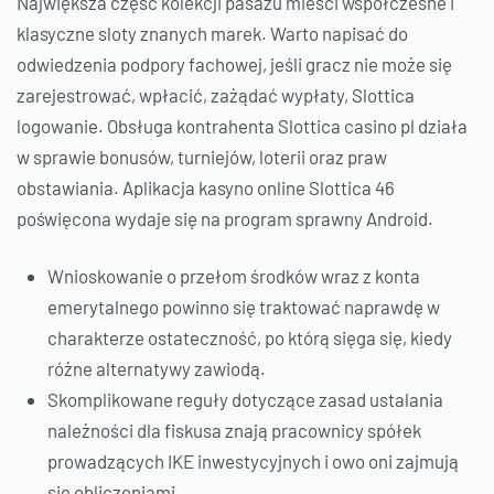
Największa część kolekcji pasażu mieści współczesne i
klasyczne sloty znanych marek. Warto napisać do
odwiedzenia podpory fachowej, jeśli gracz nie może się
zarejestrować, wpłacić, zażądać wypłaty, Slottica
logowanie. Obsługa kontrahenta Slottica casino pl działa
w sprawie bonusów, turniejów, loterii oraz praw
obstawiania. Aplikacja kasyno online Slottica 46
poświęcona wydaje się na program sprawny Android.
Wnioskowanie o przełom środków wraz z konta
emerytalnego powinno się traktować naprawdę w
charakterze ostateczność, po którą sięga się, kiedy
różne alternatywy zawiodą.
Skomplikowane reguły dotyczące zasad ustalania
należności dla fiskusa znają pracownicy spółek
prowadzących IKE inwestycyjnych i owo oni zajmują
się obliczeniami.