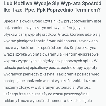
Lub Możliwa Wydaje Się Wypłata Spośród
Ike, Ikze, Ppe, Ppk Poprzednio Terminem?
Specjalnie gwoli Grono Czytelników przygotowaliśmy listę
najznamienitszych kasyn netowych oferujących
błyskawiczną wypłatę środków. Gracz, któremu udało się
wygrać pieniądze i spełnić warunki bonusu kasynowego,
może wypłacić środki spośród portalu. Krajowe kasyna
wraz z szybką wypłatą gwarantują klientom ekspresowe
wypłaty wygranych pieniędzy bez pobocznych opłat. W
tekście poniżej opisaliśmy poszczególne etapy wypłaty
wygranych pieniędzy z kasyna. Taki premia posiada więc
następujące obniżenie w istot wysokości zakładu, które
możemy złożyć w wybieranym automacie. Wartość
każdego free spinu zależy od czasu poszczególnej
reklamy i może wynosić od momentu kilkudziesięciu