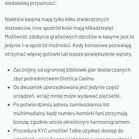
niedalekiej przyszłości.
Niektóre kasyna mają tylko kilku stwierdzonych
dostawców, inne spośród kolei mają kilkadziesiąt.
Możliwość zdobycia gratisowych obrotów w kasynie jest to
jedynie 1-a spośród możności. Kody bonusowe pozwalają
otrzymać więcej gotówki lub lepsze powiększenie wpłaty.
Zacznijmy od ogromnej biblioteki gier dostarczanych
zbyt pośrednictwem Slottica Casino.
Do dwusetek uporządkowana jest jedynie część
urządzeń, wciąż mniej może wydawać pięćsetki.
Po potwierdzeniu adresu zamieszkamia list
multimedialny bądź numeru komórki fani otrzymują
bonusy zgodnie unces określonym harmonogramem.
Procedura KYC umożliwi Tobie uzyskać dostęp do