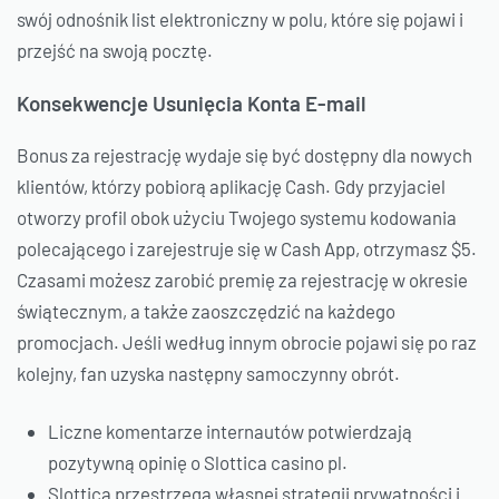
swój odnośnik list elektroniczny w polu, które się pojawi i
przejść na swoją pocztę.
Konsekwencje Usunięcia Konta E-mail
Bonus za rejestrację wydaje się być dostępny dla nowych
klientów, którzy pobiorą aplikację Cash. Gdy przyjaciel
otworzy profil obok użyciu Twojego systemu kodowania
polecającego i zarejestruje się w Cash App, otrzymasz $5.
Czasami możesz zarobić premię za rejestrację w okresie
świątecznym, a także zaoszczędzić na każdego
promocjach. Jeśli według innym obrocie pojawi się po raz
kolejny, fan uzyska następny samoczynny obrót.
Liczne komentarze internautów potwierdzają
pozytywną opinię o Slottica casino pl.
Slottica przestrzega własnej strategii prywatności i