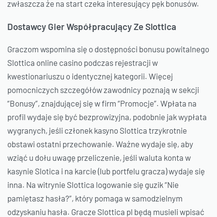
zwłaszcza że na start czeka interesujący pęk bonusów.
Dostawcy Gier Współpracujący Ze Slottica
Graczom wspomina się o dostępności bonusu powitalnego
Slottica online casino podczas rejestracji w
kwestionariuszu o identycznej kategorii. Więcej
pomocniczych szczegółów zawodnicy poznają w sekcji
“Bonusy”, znajdującej się w firm “Promocje”. Wpłata na
profil wydaje się być bezprowizyjna, podobnie jak wypłata
wygranych, jeśli członek kasyno Slottica trzykrotnie
obstawi ostatni przechowanie. Ważne wydaje się, aby
wziąć u dołu uwagę przeliczenie, jeśli waluta konta w
kasynie Slotica i na karcie (lub portfelu gracza) wydaje się
inna. Na witrynie Slottica logowanie się guzik “Nie
pamiętasz hasła?”, który pomaga w samodzielnym
odzyskaniu hasła. Gracze Slottica pl będą musieli wpisać