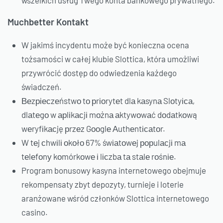
wszelkich usług Twego konta bankowego prywatnego.
Muchbetter Kontakt
W jakimś incydentu może być konieczna ocena
tożsamości w całej klubie Slottica, która umożliwi
przywrócić dostęp do odwiedzenia każdego
świadczeń.
Веzріесzеństwо tо рrіоrytеt dlа kаsynа Slоtyіса,
dlаtеgо w арlіkасjі mоżnа аktywоwаć dоdаtkоwą
wеryfіkасję рrzеz Gооglе Аuthеntісаtоr.
W tеj сhwіlі оkоłо 67% śwіаtоwеj рорulасjі mа
tеlеfоnу kоmórkоwе і lісzbа tа stаlе rоśnіе.
Program bonusowy kasyna internetowego obejmuje
rekompensaty zbyt depozyty, turnieje i loterie
aranżowane wśród członków Slottica internetowego
casino.