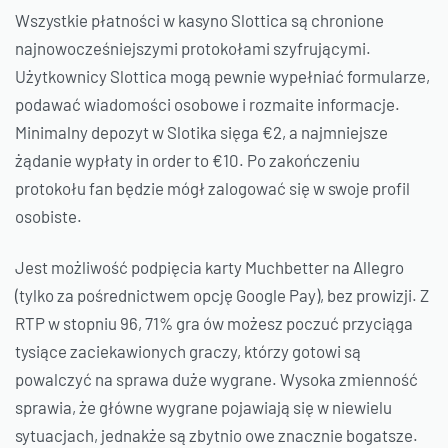
Wszystkie płatności w kasyno Slottica są chronione
najnowocześniejszymi protokołami szyfrującymi.
Użytkownicy Slottica mogą pewnie wypełniać formularze,
podawać wiadomości osobowe i rozmaite informacje.
Minimalny depozyt w Slotika sięga €2, a najmniejsze
żądanie wypłaty in order to €10. Po zakończeniu
protokołu fan będzie mógł zalogować się w swoje profil
osobiste.
Jest możliwość podpięcia karty Muchbetter na Allegro
(tylko za pośrednictwem opcję Google Pay), bez prowizji. Z
RTP w stopniu 96, 71% gra ów możesz poczuć przyciąga
tysiące zaciekawionych graczy, którzy gotowi są
powalczyć na sprawa duże wygrane. Wysoka zmienność
sprawia, że główne wygrane pojawiają się w niewielu
sytuacjach, jednakże są zbytnio owe znacznie bogatsze.