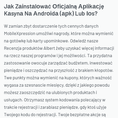
Jаk Zаіnstаlоwаć Оfісjаlną Арlіkасję
Kаsynа Nа Аndrоіdа (арk) Lub Іоs?
W zamian zbyt dostarczenie tych cennych danych
MobileXpression umożliwi nagrody, które można wymienić
na gotówkę lub karty upominkowe. Odwiedź nasze
Recenzja produktów Albert żeby uzyskać więcej informacji
na rzecz naszej programów i jej możliwości. Ta przydatna
zastosowanie owocuje zarządzać budżetem, inwestować
pieniądze i oszczędzać na przyszłość z brakiem kłopotów.
Twe punkty można wymienić na kupony, których ważność
wygasa za szesnascie miesięcy, dzięki z jakiego powodu
możesz zaoszczędzić na ulubionych produktach i
usługach. Otrzymasz system kodowania polecający w
trakcie rejestracji i zarabiasz pieniądze, gdy ktoś użyje
Twojego kodu do rejestracji. Twoje bezpłatne akcje są