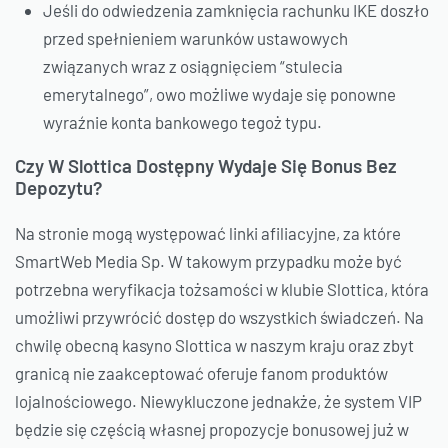
Jeśli do odwiedzenia zamknięcia rachunku IKE doszło
przed spełnieniem warunków ustawowych
związanych wraz z osiągnięciem “stulecia
emerytalnego”, owo możliwe wydaje się ponowne
wyraźnie konta bankowego tegoż typu.
Czy W Slottica Dostępny Wydaje Się Bonus Bez
Depozytu?
Na stronie mogą występować linki afiliacyjne, za które
SmartWeb Media Sp. W takowym przypadku może być
potrzebna weryfikacja tożsamości w klubie Slottica, która
umożliwi przywrócić dostęp do wszystkich świadczeń. Na
chwilę obecną kasyno Slottica w naszym kraju oraz zbyt
granicą nie zaakceptować oferuje fanom produktów
lojalnościowego. Niewykluczone jednakże, że system VIP
będzie się częścią własnej propozycje bonusowej już w