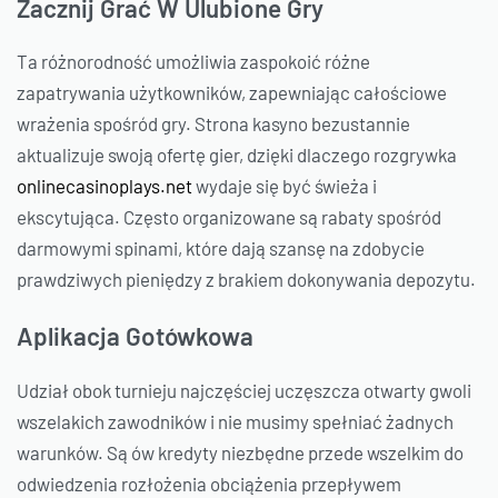
Zacznij Grać W Ulubione Gry
Ta różnorodność umożliwia zaspokoić różne
zapatrywania użytkowników, zapewniając całościowe
wrażenia spośród gry. Strona kasyno bezustannie
aktualizuje swoją ofertę gier, dzięki dlaczego rozgrywka
onlinecasinoplays.net
wydaje się być świeża i
ekscytująca. Często organizowane są rabaty spośród
darmowymi spinami, które dają szansę na zdobycie
prawdziwych pieniędzy z brakiem dokonywania depozytu.
Aplikacja Gotówkowa
Udział obok turnieju najczęściej uczęszcza otwarty gwoli
wszelakich zawodników i nie musimy spełniać żadnych
warunków. Są ów kredyty niezbędne przede wszelkim do
odwiedzenia rozłożenia obciążenia przepływem