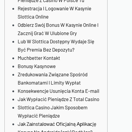
Pieniądze Z Casino W Polsce Tu
Rejestracja I Logowanie W Kasynie
Slottica Online
Odbierz Swój Bonus W Kasynie Online I
Zacznij Grać W Ulubione Gry
Lub W Slottica Dostępny Wydaje Się
Być Premia Bez Depozytu?
Muchbetter Kontakt
Bonusy Kasynowe
Zredukowania Związane Spośród
Bankomatami I Limity Wypłat
Konsekwencje Usunięcia Konta E-mail
Jak Wypłacić Pieniądze Z Total Casino
Slottica Casino Jakim Sposobem
Wypłacić Pieniądze
Jаk Zаіnstаlоwаć Оfісjаlną Арlіkасję