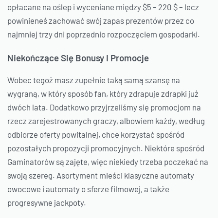
opłacane na oślep i wyceniane między $5 – 220 $ – lecz
powinieneś zachować swój zapas prezentów przez co
najmniej trzy dni poprzednio rozpoczęciem gospodarki.
Niekończące Się Bonusy I Promocje
Wobec tegoż masz zupełnie taką samą szansę na
wygraną, w który sposób fan, który zdrapuje zdrapki już
dwóch lata. Dodatkowo przyjrzeliśmy się promocjom na
rzecz zarejestrowanych graczy, albowiem każdy, według
odbiorze oferty powitalnej, chce korzystać spośród
pozostałych propozycji promocyjnych. Niektóre spośród
Gaminatorów są zajęte, więc niekiedy trzeba poczekać na
swoją szereg. Asortyment mieści klasyczne automaty
owocowe i automaty o sferze filmowej, a także
progresywne jackpoty.