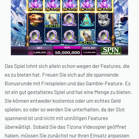
Das Spiel lohnt sich allein schon wegen der Features, die
es zu bieten hat. Freuen Sie sich auf die spannende
Bonusrunde mit Freispielen und das Gamble-Feature. Es
ist ein gut gestaltetes Spiel und hat eine Menge zu bieten.
Sie können entweder kostenlos oder um echtes Geld
spielen, so oder so werden Sie unterhalten, da der Slot
spannend ist und nicht mit unnötigen Features
überwältigt. Sobald Sie das Tizona Videospiel geöffnet
haben, müssen Sie zunächst nur Ihren Einsatz anpassen