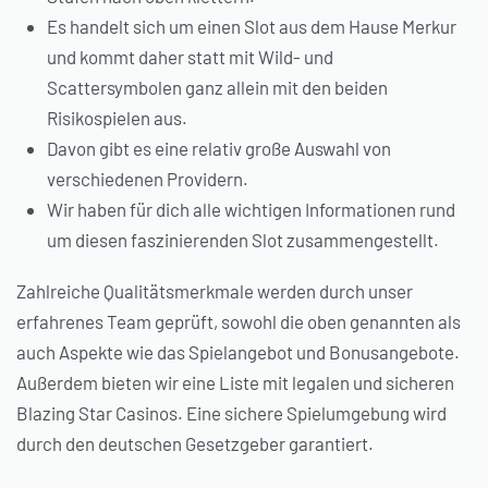
Es handelt sich um einen Slot aus dem Hause Merkur
und kommt daher statt mit Wild- und
Scattersymbolen ganz allein mit den beiden
Risikospielen aus.
Davon gibt es eine relativ große Auswahl von
verschiedenen Providern.
Wir haben für dich alle wichtigen Informationen rund
um diesen faszinierenden Slot zusammengestellt.
Zahlreiche Qualitätsmerkmale werden durch unser
erfahrenes Team geprüft, sowohl die oben genannten als
auch Aspekte wie das Spielangebot und Bonusangebote.
Außerdem bieten wir eine Liste mit legalen und sicheren
Blazing Star Casinos. Eine sichere Spielumgebung wird
durch den deutschen Gesetzgeber garantiert.