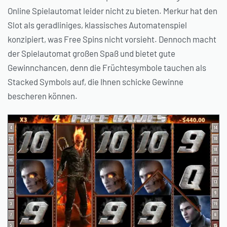
Online Spielautomat leider nicht zu bieten. Merkur hat den
Slot als geradliniges, klassisches Automatenspiel
konzipiert, was Free Spins nicht vorsieht. Dennoch macht
der Spielautomat großen Spaß und bietet gute
Gewinnchancen, denn die Früchtesymbole tauchen als
Stacked Symbols auf, die Ihnen schicke Gewinne
bescheren können.