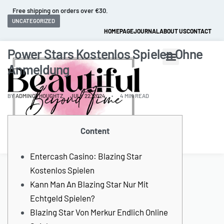
Fast and extended returns.
UNCATEGORIZED
HOMEPAGE
JOURNAL
ABOUT US
CONTACT
Power Stars Kostenlos Spielen Ohne
Anmeldung
BY
ADMINCTHOUGHTZ
JULY 22, 2024
4 MIN READ
Content
0
Entercash Casino: Blazing Star
Kostenlos Spielen
Kann Man An Blazing Star Nur Mit
Echtgeld Spielen?
Blazing Star Von Merkur Endlich Online