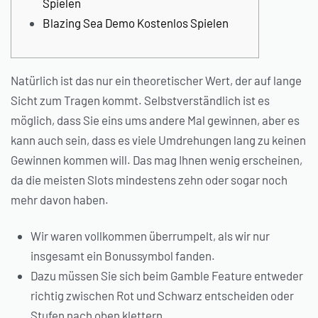
Spielen
Blazing Sea Demo Kostenlos Spielen
Natürlich ist das nur ein theoretischer Wert, der auf lange
Sicht zum Tragen kommt. Selbstverständlich ist es
möglich, dass Sie eins ums andere Mal gewinnen, aber es
kann auch sein, dass es viele Umdrehungen lang zu keinen
Gewinnen kommen will.
Das mag Ihnen wenig erscheinen,
da die meisten Slots mindestens zehn oder sogar noch
mehr davon haben.
Wir waren vollkommen überrumpelt, als wir nur
insgesamt ein Bonussymbol fanden.
Dazu müssen Sie sich beim Gamble Feature entweder
richtig zwischen Rot und Schwarz entscheiden oder
Stufen nach oben klettern.