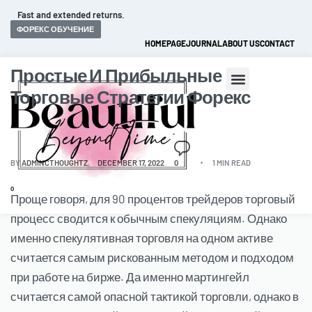
Fast and extended returns.
ФОРЕКС ОБУЧЕНИЕ
HOMEPAGE
JOURNAL
ABOUT US
CONTACT
Простые И Прибыльные
Торговые Стратегии Форекс
BY
ADMINCTHOUGHTZ
DECEMBER 17, 2022
0
1 MIN READ
0
Проще говоря, для 90 процентов трейдеров торговый
процесс сводится к обычным спекуляциям. Однако
именно спекулятивная торговля на одном активе
считается самым рискованным методом и подходом
при работе на бирже. Да именно мартингейл
считается самой опасной тактикой торговли, однако в