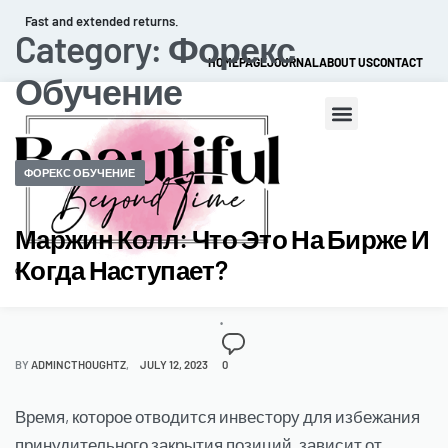
Fast and extended returns.
Category:
Форекс
HOMEPAGE
JOURNAL
ABOUT US
CONTACT
Обучение
ФОРЕКС ОБУЧЕНИЕ
Маржин Колл: Что Это На Бирже И
Когда Наступает?
0
BY
ADMINCTHOUGHTZ
JULY 12, 2023
0
Время, которое отводится инвестору для избежания
принудительного закрытия позиций, зависит от