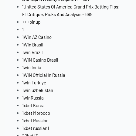
"United States Of America Grand Prix Betting Tips:
F1 Critique, Picks And Analysis – 689
+++pinup
1
1Win AZ Casino
1Win Brasil
1win Brazil
1WIN Casino Brasil
1win India
1WIN Official In Russia
1win Turkiye
1win uzbekistan
1winRussia
1xbet Korea
1xbet Morocco
1xbet Russian
1xbet russian1
22bet IT