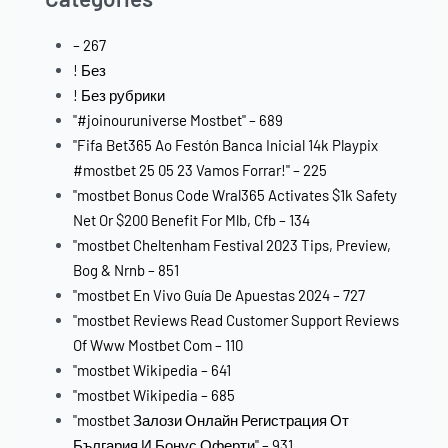
– 267
! Без
! Без рубрики
"#joinouruniverse Mostbet" – 689
"Fifa Bet365 Ao Festón Banca Inicial 14k Playpix
#mostbet 25 05 23 Vamos Forrar!" – 225
"mostbet Bonus Code Wral365 Activates $1k Safety
Net Or $200 Benefit For Mlb, Cfb – 134
"mostbet Cheltenham Festival 2023 Tips, Preview,
Bog & Nrnb – 851
"mostbet En Vivo Guía De Apuestas 2024 – 727
"mostbet Reviews Read Customer Support Reviews
Of Www Mostbet Com – 110
"mostbet Wikipedia – 641
"mostbet Wikipedia – 685
"mostbet Залози Онлайн Регистрация От
България И Бонус Оферти" – 931