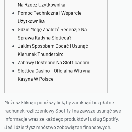
Na Rzecz Użytkownika
Pomoc Techniczna I Wsparcie
Użytkownika
Gdzie Mogę Znaleźć Recenzje Na
Sprawa Kadyna Sloticca?
Jakim Sposobem Dodać I Usunąć
Kierunek Thunderbird
Zabawy Dostępne Na Slotticacom
Slottica Casino – Oficjalna Witryna
Kasyna W Polsce
Możesz kliknąć poniższy link, by zamknąć bezpłatne
rachunek rozliczeniowy Spotify i na zawsze usunąć swe
informacje wraz ze każdego produktów i usług Spotify.
Jeśli dzierżysz mnóstwo zobowiązań finansowych,