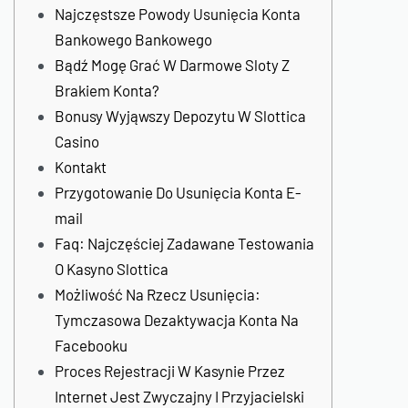
Najczęstsze Powody Usunięcia Konta
Bankowego Bankowego
Bądź Mogę Grać W Darmowe Sloty Z
Brakiem Konta?
Bonusy Wyjąwszy Depozytu W Slottica
Casino
Kontakt
Przygotowanie Do Usunięcia Konta E-
mail
Faq: Najczęściej Zadawane Testowania
O Kasyno Slottica
Możliwość Na Rzecz Usunięcia:
Tymczasowa Dezaktywacja Konta Na
Facebooku
Proces Rejestracji W Kasynie Przez
Internet Jest Zwyczajny I Przyjacielski