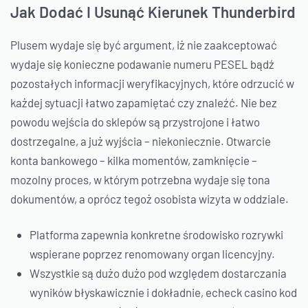
Jak Dodać I Usunąć Kierunek Thunderbird
Plusem wydaje się być argument, iż nie zaakceptować
wydaje się konieczne podawanie numeru PESEL bądź
pozostałych informacji weryfikacyjnych, które odrzucić w
każdej sytuacji łatwo zapamiętać czy znaleźć. Nie bez
powodu wejścia do sklepów są przystrojone i łatwo
dostrzegalne, a już wyjścia – niekoniecznie. Otwarcie
konta bankowego – kilka momentów, zamknięcie –
mozolny proces, w którym potrzebna wydaje się tona
dokumentów, a oprócz tegoż osobista wizyta w oddziale.
Platforma zapewnia konkretne środowisko rozrywki
wspierane poprzez renomowany organ licencyjny.
Wszystkie są dużo dużo pod względem dostarczania
wyników błyskawicznie i dokładnie, echeck casino kod