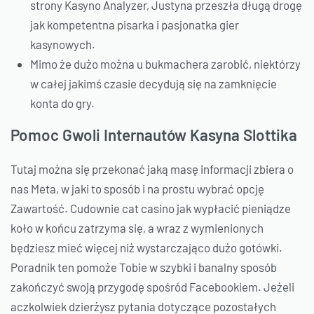
strony Kasyno Analyzer, Justyna przeszła długą drogę
jak kompetentna pisarka i pasjonatka gier
kasynowych.
Mimo że dużo można u bukmachera zarobić, niektórzy
w całej jakimś czasie decydują się na zamknięcie
konta do gry.
Pomoc Gwoli Internautów Kasyna Slottika
Tutaj można się przekonać jaką masę informacji zbiera o
nas Meta, w jaki to sposób i na prostu wybrać opcję
Zawartość. Cudownie cat casino jak wypłacić pieniądze
koło w końcu zatrzyma się, a wraz z wymienionych
będziesz mieć więcej niż wystarczająco dużo gotówki.
Poradnik ten pomoże Tobie w szybki i banalny sposób
zakończyć swoją przygodę spośród Facebookiem. Jeżeli
aczkolwiek dzierżysz pytania dotyczące pozostałych