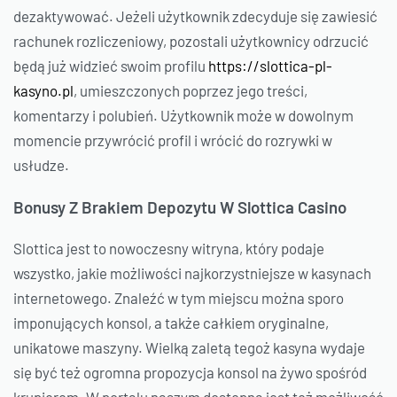
dezaktywować. Jeżeli użytkownik zdecyduje się zawiesić
rachunek rozliczeniowy, pozostali użytkownicy odrzucić
będą już widzieć swoim profilu
https://slottica-pl-
kasyno.pl
, umieszczonych poprzez jego treści,
komentarzy i polubień. Użytkownik może w dowolnym
momencie przywrócić profil i wrócić do rozrywki w
usłudze.
Bonusy Z Brakiem Depozytu W Slottica Casino
Slottica jest to nowoczesny witryna, który podaje
wszystko, jakie możliwości najkorzystniejsze w kasynach
internetowego. Znaleźć w tym miejscu można sporo
imponujących konsol, a także całkiem oryginalne,
unikatowe maszyny. Wielką zaletą tegoż kasyna wydaje
się być też ogromna propozycja konsol na żywo spośród
krupierem. W portalu naszym dostępna jest też możliwość