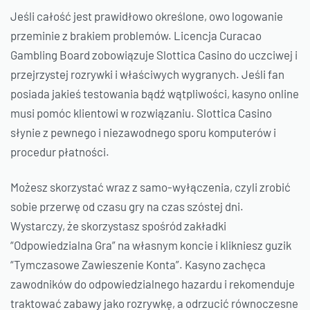
Jeśli całość jest prawidłowo określone, owo logowanie
przeminie z brakiem problemów. Licencja Curacao
Gambling Board zobowiązuje Slottica Casino do uczciwej i
przejrzystej rozrywki i właściwych wygranych. Jeśli fan
posiada jakieś testowania bądź wątpliwości, kasyno online
musi pomóc klientowi w rozwiązaniu. Slottica Casino
słynie z pewnego i niezawodnego sporu komputerów i
procedur płatności.
Możesz skorzystać wraz z samo-wyłączenia, czyli zrobić
sobie przerwę od czasu gry na czas szóstej dni.
Wystarczy, że skorzystasz spośród zakładki
“Odpowiedzialna Gra” na własnym koncie i klikniesz guzik
“Tymczasowe Zawieszenie Konta”. Kasyno zachęca
zawodników do odpowiedzialnego hazardu i rekomenduje
traktować zabawy jako rozrywkę, a odrzucić równoczesne