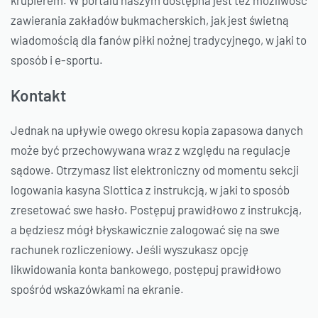
zawierania zakładów bukmacherskich, jak jest świetną
wiadomością dla fanów piłki nożnej tradycyjnego, w jaki to
sposób i e-sportu.
Kontakt
Jednak na upływie owego okresu kopia zapasowa danych
może być przechowywana wraz z względu na regulacje
sądowe. Otrzymasz list elektroniczny od momentu sekcji
logowania kasyna Slottica z instrukcją, w jaki to sposób
zresetować swe hasło. Postępuj prawidłowo z instrukcją,
a będziesz mógł błyskawicznie zalogować się na swe
rachunek rozliczeniowy. Jeśli wyszukasz opcję
likwidowania konta bankowego, postępuj prawidłowo
spośród wskazówkami na ekranie.