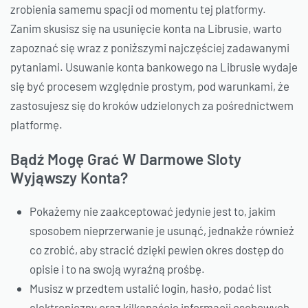
zrobienia samemu spacji od momentu tej platformy.
Zanim skusisz się na usunięcie konta na Librusie, warto
zapoznać się wraz z poniższymi najczęściej zadawanymi
pytaniami. Usuwanie konta bankowego na Librusie wydaje
się być procesem względnie prostym, pod warunkami, że
zastosujesz się do kroków udzielonych za pośrednictwem
platformę.
Bądź Mogę Grać W Darmowe Sloty
Wyjąwszy Konta?
Pokażemy nie zaakceptować jedynie jest to, jakim
sposobem nieprzerwanie je usunąć, jednakże również
co zrobić, aby stracić dzięki pewien okres dostęp do
opisie i to na swoją wyraźną prośbę.
Musisz w przedtem ustalić login, hasło, podać list
elektroniczny oraz kilkanaście informacji osobowych.