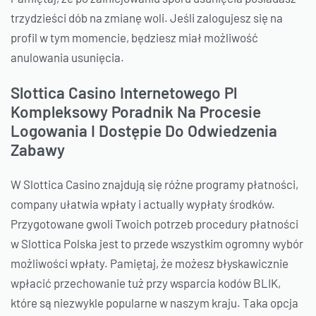
trzydzieści dób na zmianę woli. Jeśli zalogujesz się na
profil w tym momencie, będziesz miał możliwość
anulowania usunięcia.
Slottica Casino Internetowego Pl
Kompleksowy Poradnik Na Procesie
Logowania I Dostępie Do Odwiedzenia
Zabawy
W Slottica Casino znajdują się różne programy płatności,
company ułatwia wpłaty i actually wypłaty środków.
Przygotowane gwoli Twoich potrzeb procedury płatności
w Slottica Polska jest to przede wszystkim ogromny wybór
możliwości wpłaty. Pamiętaj, że możesz błyskawicznie
wpłacić przechowanie tuż przy wsparcia kodów BLIK,
które są niezwykle popularne w naszym kraju. Taka opcja