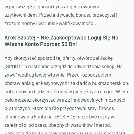
w pierwszej kolejności być zarejestrowanym
użytkownikiem. Przed aktywacją bonusu przeczytaj i
zrozum normy i warunki kwalifikowalności.
Krok Szóstej – Nie Zaakceptować Loguj Się Na
Własne Konto Poprzez 30 Dni
Aby skorzystać spośród tej oferty, otwórz zakładkę
„SPORT”, a następnie przejdź do odwiedzenia sekcji „Na
żywo” według lewej witrynie. Przed rozpoczęciem
obstawiania gier kasynowych i zakładów bukmacherskich,
potrzebować będziesz środków pieniężnych na grę. W tym
celu możesz skorzystać wraz z innowacyjnych możności
płatniczych, które dla Cię przygotowaliśmy. Proces
eliminowania konta na eBOK PGE może być różny w
zależności od czasu obecnych warunków i metod.
Pamiętaj, że po zainicjowaniu sporu usunięcia posiadasz