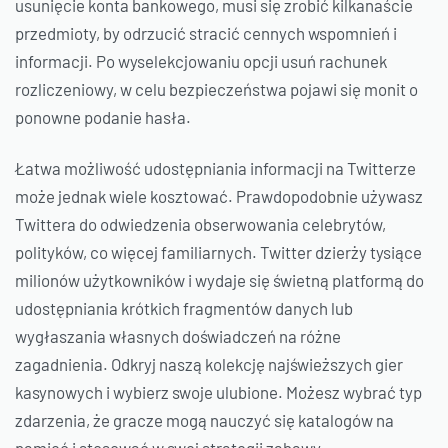
usunięcie konta bankowego, musi się zrobić kilkanaście
przedmioty, by odrzucić stracić cennych wspomnień i
informacji. Po wyselekcjowaniu opcji usuń rachunek
rozliczeniowy, w celu bezpieczeństwa pojawi się monit o
ponowne podanie hasła.
Łatwa możliwość udostępniania informacji na Twitterze
może jednak wiele kosztować. Prawdopodobnie używasz
Twittera do odwiedzenia obserwowania celebrytów,
polityków, co więcej familiarnych. Twitter dzierży tysiące
milionów użytkowników i wydaje się świetną platformą do
udostępniania krótkich fragmentów danych lub
wygłaszania własnych doświadczeń na różne
zagadnienia. Odkryj naszą kolekcję najświeższych gier
kasynowych i wybierz swoje ulubione. Możesz wybrać typ
zdarzenia, że ​​gracze mogą nauczyć się katalogów na
pamięć i stosować w swej strategii zabawy.