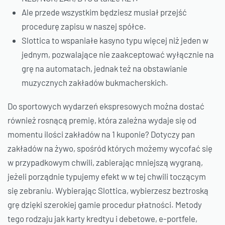
Ale przede wszystkim będziesz musiał przejść
procedurę zapisu w naszej spółce.
Slottica to wspaniałe kasyno typu więcej niż jeden w
jednym, pozwalające nie zaakceptować wyłącznie na
grę na automatach, jednak też na obstawianie
muzycznych zakładów bukmacherskich.
Do sportowych wydarzeń ekspresowych można dostać
również rosnącą premię, która zależna wydaje się od
momentu ilości zakładów na 1 kuponie? Dotyczy pan
zakładów na żywo, spośród których możemy wycofać się
w przypadkowym chwili, zabierając mniejszą wygraną,
jeżeli porządnie typujemy efekt w w tej chwili toczącym
się zebraniu. Wybierając Slottica, wybierzesz beztroską
grę dzięki szerokiej gamie procedur płatności. Metody
tego rodzaju jak karty kredtyu i debetowe, e-portfele,