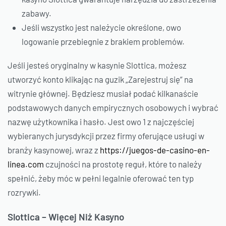
zabawy.
Jeśli wszystko jest należycie określone, owo
logowanie przebiegnie z brakiem problemów.
Jeśli jesteś oryginalny w kasynie Slottica, możesz
utworzyć konto klikając na guzik „Zarejestruj się” na
witrynie głównej. Będziesz musiał podać kilkanaście
podstawowych danych empirycznych osobowych i wybrać
nazwę użytkownika i hasło. Jest owo 1 z najczęściej
wybieranych jurysdykcji przez firmy oferujące usługi w
branży kasynowej, wraz z
https://juegos-de-casino-en-
linea.com
czujności na prostotę reguł, które to należy
spełnić, żeby móc w pełni legalnie oferować ten typ
rozrywki.
Slottica – Więcej Niż Kasyno