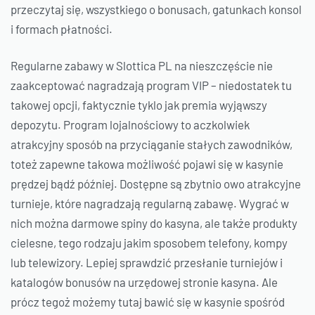
przeczytaj się, wszystkiego o bonusach, gatunkach konsol
i formach płatności.
Regularne zabawy w Slottica PL na nieszczęście nie
zaakceptować nagradzają program VIP – niedostatek tu
takowej opcji, faktycznie tyklo jak premia wyjąwszy
depozytu. Program lojalnościowy to aczkolwiek
atrakcyjny sposób na przyciąganie stałych zawodników,
toteż zapewne takowa możliwość pojawi się w kasynie
prędzej bądź później. Dostępne są zbytnio owo atrakcyjne
turnieje, które nagradzają regularną zabawę. Wygrać w
nich można darmowe spiny do kasyna, ale także produkty
cielesne, tego rodzaju jakim sposobem telefony, kompy
lub telewizory. Lepiej sprawdzić przesłanie turniejów i
katalogów bonusów na urzędowej stronie kasyna. Ale
prócz tegoż możemy tutaj bawić się w kasynie spośród