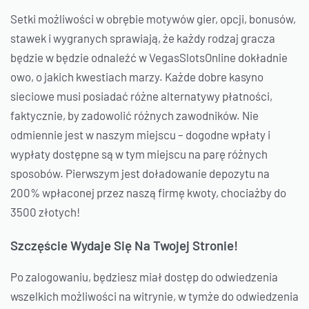
Setki możliwości w obrębie motywów gier, opcji, bonusów,
stawek i wygranych sprawiają, że każdy rodzaj gracza
będzie w będzie odnaleźć w VegasSlotsOnline dokładnie
owo, o jakich kwestiach marzy. Każde dobre kasyno
sieciowe musi posiadać różne alternatywy płatności,
faktycznie, by zadowolić różnych zawodników. Nie
odmiennie jest w naszym miejscu – dogodne wpłaty i
wypłaty dostępne są w tym miejscu na parę różnych
sposobów. Pierwszym jest doładowanie depozytu na
200% wpłaconej przez naszą firmę kwoty, chociażby do
3500 złotych!
Szczęście Wydaje Się Na Twojej Stronie!
Po zalogowaniu, będziesz miał dostęp do odwiedzenia
wszelkich możliwości na witrynie, w tymże do odwiedzenia