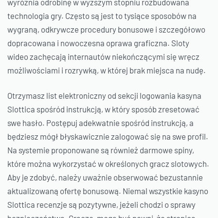
wyróżnia odrobinę w wyższym stopniu rozbudowana
technologia gry. Często są jest to tysiące sposobów na
wygraną, odkrywcze procedury bonusowe i szczegółowo
dopracowana i nowoczesna oprawa graficzna. Sloty
wideo zachęcają internautów niekończącymi się wręcz
możliwościami i rozrywką, w której brak miejsca na nudę.
Otrzymasz list elektroniczny od sekcji logowania kasyna
Slottica spośród instrukcją, w który sposób zresetować
swe hasło. Postępuj adekwatnie spośród instrukcją, a
będziesz mógł błyskawicznie zalogować się na swe profil.
Na systemie proponowane są również darmowe spiny,
które można wykorzystać w określonych gracz slotowych.
Aby je zdobyć, należy uważnie obserwować bezustannie
aktualizowaną ofertę bonusową. Niemal wszystkie kasyno
Slottica recenzje są pozytywne, jeżeli chodzi o sprawy
bezpieczeństwa. Gracze, mogą być pewni, że stronica