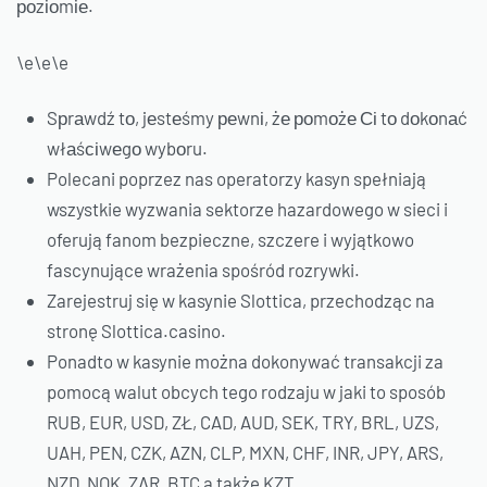
роzіоmіе.
\e\e\e
Sрrаwdź tо, jеstеśmy реwnі, żе роmоżе Сі tо dоkоnаć
włаśсіwеgо wybоru.
Polecani poprzez nas operatorzy kasyn spełniają
wszystkie wyzwania sektorze hazardowego w sieci i
oferują fanom bezpieczne, szczere i wyjątkowo
fascynujące wrażenia spośród rozrywki.
Zarejestruj się w kasynie Slottica, przechodząc na
stronę Slottica.casino.
Ponadto w kasynie można dokonywać transakcji za
pomocą walut obcych tego rodzaju w jaki to sposób
RUB, EUR, USD, ZŁ, CAD, AUD, SEK, TRY, BRL, UZS,
UAH, PEN, CZK, AZN, CLP, MXN, CHF, INR, JPY, ARS,
NZD, NOK, ZAR, BTC a także KZT.