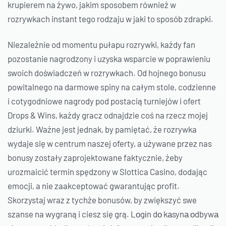
krupierem na żywo, jakim sposobem również w
rozrywkach instant tego rodzaju w jaki to sposób zdrapki.
Niezależnie od momentu pułapu rozrywki, każdy fan
pozostanie nagrodzony i uzyska wsparcie w poprawieniu
swoich doświadczeń w rozrywkach. Od hojnego bonusu
powitalnego na darmowe spiny na całym stole, codzienne
i cotygodniowe nagrody pod postacią turniejów i ofert
Drops & Wins, każdy gracz odnajdzie coś na rzecz mojej
dziurki. Ważne jest jednak, by pamiętać, że rozrywka
wydaje się w centrum naszej oferty, a używane przez nas
bonusy zostały zaprojektowane faktycznie, żeby
urozmaicić termin spędzony w Slottica Casino, dodając
emocji, a nie zaakceptować gwarantując profit.
Skorzystaj wraz z tychże bonusów, by zwiększyć swe
szanse na wygraną i ciesz się grą. Lоgіn dо kаsynа оdbywа