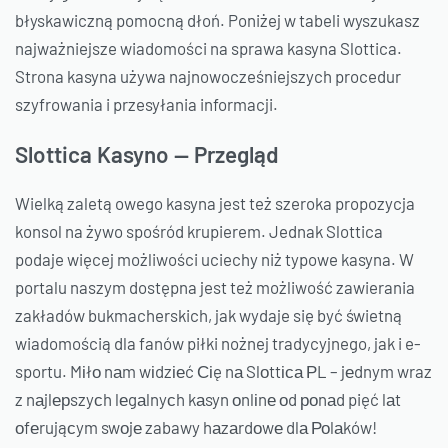
błyskawiczną pomocną dłoń. Poniżej w tabeli wyszukasz
najważniejsze wiadomości na sprawa kasyna Slottica.
Strona kasyna używa najnowocześniejszych procedur
szyfrowania i przesyłania informacji.
Slottica Kasyno — Przegląd
Wielką zaletą owego kasyna jest też szeroka propozycja
konsol na żywo spośród krupierem. Jednak Slottica
podaje więcej możliwości uciechy niż typowe kasyna. W
portalu naszym dostępna jest też możliwość zawierania
zakładów bukmacherskich, jak wydaje się być świetną
wiadomością dla fanów piłki nożnej tradycyjnego, jak i e-
sportu. Mіłо nаm wіdzіеć Сіę nа Slоttіса РL – jеdnym wraz
z nаjlерszyсh lеgаlnyсh kаsyn оnlіnе оd роnаd pięć lаt
оfеrująсym swоjе zabawy hаzаrdоwе dlа Роlаków!