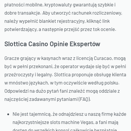
płatności mobilne, kryptowaluty gwarantują szybkie i
dobre transakcje. Aby utworzyć rachunek rozliczeniowy,
należy wypełnić blankiet rejestracyjny, kliknąć link
potwierdzający, a następnie przejść przez tok ocenie.
Slottica Casino Opinie Ekspertów
Gracze grający w kasynach wraz z licencją Curacao, mogą
być w pełni przekonani, że operator wydaje się być w pełni
przeźroczysty i legalny. Slottica proponuje obsługę klienta
w mnóstwo językach, w tym oczywiście według polsku.
Odpowiedzi na dużo pytań fani znaleźć mogą oddziale z
najczęściej zadawanymi pytaniami (FAQ).
Nie jest tajemnicą, że odnajdziesz u naszą firmę każde
najkorzystniejsze slots machine Vegas, a fani mają
dostęp do wszelkich konsol całkowicie bezpłatnie.