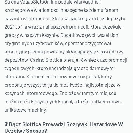
Strona VegasSlotsOnline podaje wiarygodne i
szczegółowe wiadomości niezbędne każdemu fanom
hazardu w internecie. Slottica nadprogram bez depozytu
2021 to 1-a wraz z najlepszych promocji, która oczekuje
graczy w naszym kasynie. Dodatkowo gwoli wszelkich
oryginalnych użytkowników, operator przygotował
atrakcyjny premia powitalny składający się spośród trzy
depozytów. Casino Slottica oferuje również dużo promocji
tygodniowych, które nagradzają gracza darmowymi
obrotami. Slottica jest to nowoczesny portal, który
proponuje wszystko, jakie możliwości najistotniejsze w
kasynach internetowego. Znaleźć w tamtym miejscu
można dużo klasycznych konsol, a także całkiem nowe,
unikatowe machiny.
❓ Bądź Slottica Prowadzi Rozrywki Hazardowe W
Uczciwy Sposób?