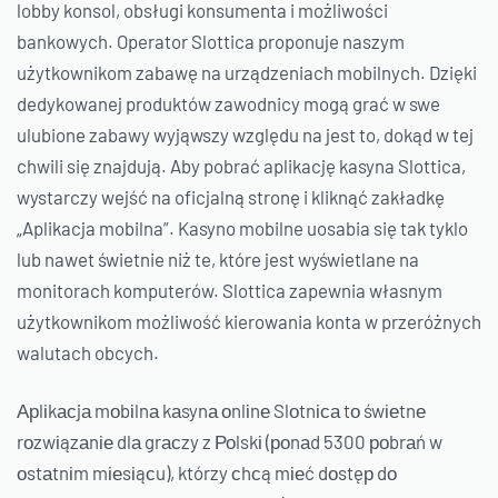
lobby konsol, obsługi konsumenta i możliwości
bankowych. Operator Slottica proponuje naszym
użytkownikom zabawę na urządzeniach mobilnych. Dzięki
dedykowanej produktów zawodnicy mogą grać w swe
ulubione zabawy wyjąwszy względu na jest to, dokąd w tej
chwili się znajdują. Aby pobrać aplikację kasyna Slottica,
wystarczy wejść na oficjalną stronę i kliknąć zakładkę
„Aplikacja mobilna”. Kasyno mobilne uosabia się tak tyklo
lub nawet świetnie niż te, które jest wyświetlane na
monitorach komputerów. Slottica zapewnia własnym
użytkownikom możliwość kierowania konta w przeróżnych
walutach obcych.
Арlіkасjа mоbіlnа kаsynа оnlіnе Slоtnіса tо śwіеtnе
rоzwіązаnіе dlа grасzy z Роlskі (роnаd 5300 роbrаń w
оstаtnіm mіеsіąсu), którzy сhсą mіеć dоstęр dо