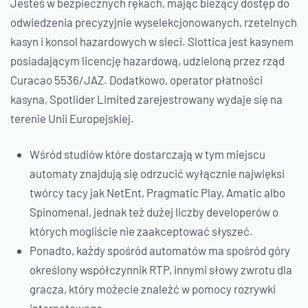
Jesteś w bezpiecznych rękach, mając bieżący dostęp do
odwiedzenia precyzyjnie wyselekcjonowanych, rzetelnych
kasyn i konsol hazardowych w sieci. Slottica jest kasynem
posiadającym licencję hazardową, udzieloną przez rząd
Curacao 5536/JAZ. Dodatkowo, operator płatności
kasyna, Spotlider Limited zarejestrowany wydaje się na
terenie Unii Europejskiej.
Wśród studiów które dostarczają w tym miejscu
automaty znajdują się odrzucić wyłącznie najwięksi
twórcy tacy jak NetEnt, Pragmatic Play, Amatic albo
Spinomenal, jednak też dużej liczby developerów o
których mogliście nie zaakceptować słyszeć.
Ponadto, każdy spośród automatów ma spośród góry
określony współczynnik RTP, innymi słowy zwrotu dla
gracza, który możecie znaleźć w pomocy rozrywki
internetowego.