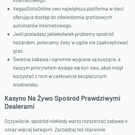
VegasSlotsOnline owo największa platforma w sieci
oferująca dostęp do odwiedzenia gratisowych
automatów internetowego.
Jeśli posiadasz jakiekolwiek problemy spośród
hazardem, polecamy, żeby w ogóle nie zaakceptować
grać.
Świetna zabawa i ogromne wygrane są kuszące, a
naszym priorytetem wydaje się być owo, abyś mógł
korzystać z nich w całkowicie bezpiecznym
środowisku.
Kasyno Na Żywo Spośród Prawdziwymi
Dealerami
Oczywiście, spośród niekiedy warto rozszerzać zabawę o
coraz więcej kategorii. Zarządzaj też starannie