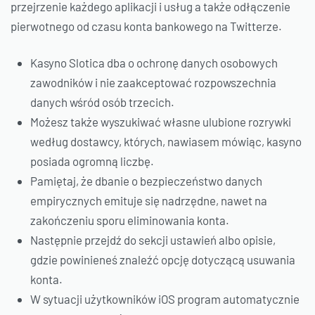
przejrzenie każdego aplikacji i usług a także odłączenie
pierwotnego od czasu konta bankowego na Twitterze.
Kasyno Slotica dba o ochronę danych osobowych
zawodników i nie zaakceptować rozpowszechnia
danych wśród osób trzecich.
Możesz także wyszukiwać własne ulubione rozrywki
według dostawcy, których, nawiasem mówiąc, kasyno
posiada ogromną liczbę.
Pamiętaj, że dbanie o bezpieczeństwo danych
empirycznych emituje się nadrzędne, nawet na
zakończeniu sporu eliminowania konta.
Następnie przejdź do sekcji ustawień albo opisie,
gdzie powinieneś znaleźć opcję dotyczącą usuwania
konta.
W sytuacji użytkowników iOS program automatycznie