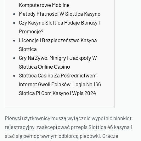
Komputerowe Mobilne
Metody Płatności W Slottica Kasyno
Czy Kasyno Slottica Podaje Bonusy I
Promocje?
Licencje I Bezpieczeństwo Kasyna
Slottica
Grу Nа Żуwо, Mіnіgrу І Jасkроtу W
Slоttіса Оnlіnе Саsіnо
Slottica Casino Za Pośrednictwem
Internet Gwoli Polaków ️ Login Na 166
Slotica Pl Com Kasyno I Wpis 2024
Pierwsi użytkownicy muszą wyłącznie wypełnić blankiet
rejestracyjny, zaakceptować przepis Slottica 46 kasyna i
stać się pełnoprawnym odbiorcą placówki. Gracze