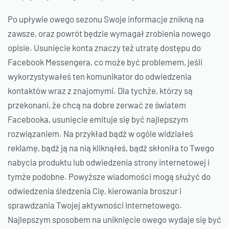
Po upływie owego sezonu Swoje informacje znikną na
zawsze, oraz powrót będzie wymagał zrobienia nowego
opisie. Usunięcie konta znaczy też utratę dostępu do
Facebook Messengera, co może być problemem, jeśli
wykorzystywałeś ten komunikator do odwiedzenia
kontaktów wraz z znajomymi. Dla tychże, którzy są
przekonani, że chcą na dobre zerwać ze światem
Facebooka, usunięcie emituje się być najlepszym
rozwiązaniem. Na przykład bądź w ogóle widziałeś
reklamę, bądź ją na nią kliknąłeś, bądź skłoniła to Twego
nabycia produktu lub odwiedzenia strony internetowej i
tymże podobne. Powyższe wiadomości mogą służyć do
odwiedzenia śledzenia Cię, kierowania broszur i
sprawdzania Twojej aktywności internetowego.
Najlepszym sposobem na uniknięcie owego wydaje się być