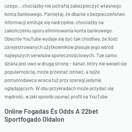
czego… chociażby nie potrafią zabezpieczyć własnego
konta bankowego. Pamiętaj, że dbanie o bezpieczeństwo
informacji emituje się nadrzędne, chociażby na
zakończeniu sporu eliminowania konta bankowego.
Obecnie YouTube wydaje się być tak chodliwy, że ilość
zarejestrowanych użytkowników plasuje jego wśród
najlepszych serwisów społecznościowych. Tak samo
działa jest owo w drugą stronę – kanał, który nie weseli się
popularnością, może przestać istnieć, a tejże
pomysłodawca wraca tuż przy szeregi jedynie
oglądających. W obu przykładach może przydać się
mądrość, w jaki sposób usunąć profil na YouTube.
Online Fogadás És Odds A 22bet
Sportfogadó Oldalon