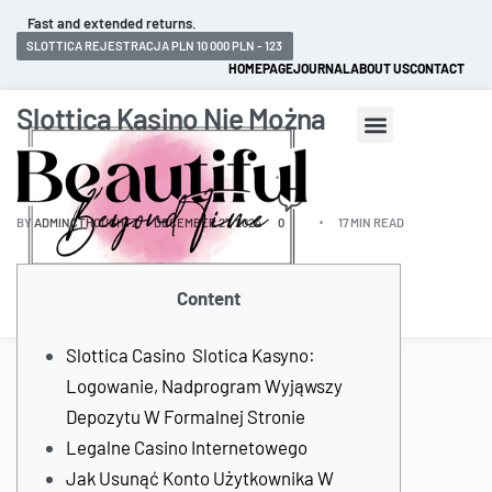
Fast and extended returns.
SLOTTICA REJESTRACJA PLN 10 000 PLN - 123
HOMEPAGE
JOURNAL
ABOUT US
CONTACT
Slottica Kasino Nie Można
BY
ADMINCTHOUGHTZ
DECEMBER 27, 2024
0
17 MIN READ
Content
0
Slottica Casino ️ Slotica Kasyno:
Logowanie, Nadprogram Wyjąwszy
Depozytu W Formalnej Stronie
Legalne Casino Internetowego
Jak Usunąć Konto Użytkownika W