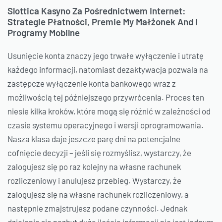
Slottica Kasyno Za Pośrednictwem Internet:
Strategie Płatności, Premie My Małżonek And I
Programy Mobilne
Usunięcie konta znaczy jego trwałe wyłączenie i utratę
każdego informacji, natomiast dezaktywacja pozwala na
zastępcze wyłączenie konta bankowego wraz z
możliwością tej późniejszego przywrócenia. Proces ten
niesie kilka kroków, które mogą się różnić w zależności od
czasie systemu operacyjnego i wersji oprogramowania.
Nasza klasa daje jeszcze parę dni na potencjalne
cofnięcie decyzji – jeśli się rozmyślisz, wystarczy, że
zalogujesz się po raz kolejny na własne rachunek
rozliczeniowy i anulujesz przebieg. Wystarczy, że
zalogujesz się na własne rachunek rozliczeniowy, a
następnie zmajstrujesz podane czynności. Jednak
dzielenie się nazbyt dużą ilością informacji nie jest jednym