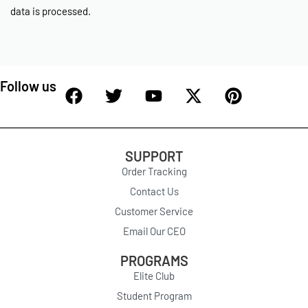
data is processed.
Follow us
SUPPORT
Order Tracking
Contact Us
Customer Service
Email Our CEO
PROGRAMS
Elite Club
Student Program