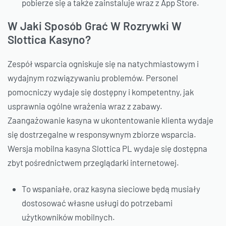
pobierze się a także zainstaluje wraz z App Store.
W Jaki Sposób Grać W Rozrywki W
Slottica Kasyno?
Zespół wsparcia ogniskuje się na natychmiastowym i
wydajnym rozwiązywaniu problemów. Personel
pomocniczy wydaje się dostępny i kompetentny, jak
usprawnia ogólne wrażenia wraz z zabawy.
Zaangażowanie kasyna w ukontentowanie klienta wydaje
się dostrzegalne w responsywnym zbiorze wsparcia.
Wersja mobilna kasyna Slottica PL wydaje się dostępna
zbyt pośrednictwem przeglądarki internetowej.
To wspaniałe, oraz kasyna sieciowe będą musiały
dostosować własne usługi do potrzebami
użytkowników mobilnych.