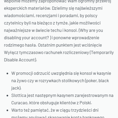
wspólnie możemy zaproponować Wam ogromny przekrój
eksperckich materiałów. Dzielimy się najświeższymi
wiadomościami, recenzjami i poradami, by polscy
czytelnicy byli na bieżąco z tymże, jakie możliwości
najważniejsze w świecie techu i konsol. (Why are you
disabling your account? ) i ponowne wprowadzenie
rodzimego hasła. Ostatnim punktem jest wciśnięcie
Wyłącz tymczasowo rachunek rozliczeniowy (Temporarily
Disable Account).
W promocji odrzucić uwzględnia się konsol w kasynie
na żywo czy w rozrywkach stolikowych (poker, black
jack).
Slottica jest następnym kasynem zarejestrowanym na
Curacao, które obsługuje klientów z Polski.
Warto też pamiętać, że w ciągu trzydzieści dni
możemy anulować skasowanie konta bankowego.