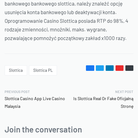
bankowego bankowego slottica, należy znaleźć opcję
usunięcia konta bankowego lub deaktywacji konta.
Oprogramowanie Casino Slottica posiada RTP do 98%, 4
rodzaje zmienności, mnożniki, maks. wygrane,
pozwalające pomnożyć początkowy zakład x1000 razy.
Slottica
Slottica PL
PREVIOUS POST
NEXT POST
Slottica Casino App Live Casino
Is Slottica Real Or Fake Oficjalną
Malaysia
Stronę
Join the conversation