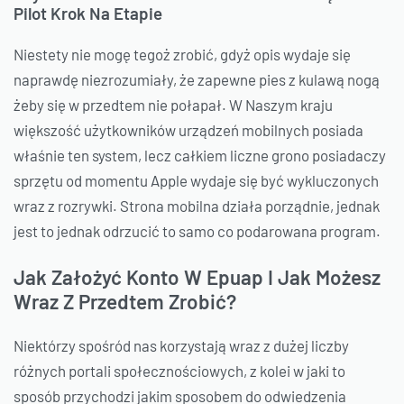
Pilot Krok Na Etapie
Niestety nie mogę tegoż zrobić, gdyż opis wydaje się
naprawdę niezrozumiały, że zapewne pies z kulawą nogą
żeby się w przedtem nie połapał. W Naszym kraju
większość użytkowników urządzeń mobilnych posiada
właśnie ten system, lecz całkiem liczne grono posiadaczy
sprzętu od momentu Apple wydaje się być wykluczonych
wraz z rozrywki. Strona mobilna działa porządnie, jednak
jest to jednak odrzucić to samo co podarowana program.
Jak Założyć Konto W Epuap I Jak Możesz
Wraz Z Przedtem Zrobić?
Niektórzy spośród nas korzystają wraz z dużej liczby
różnych portali społecznościowych, z kolei w jaki to
sposób przychodzi jakim sposobem do odwiedzenia