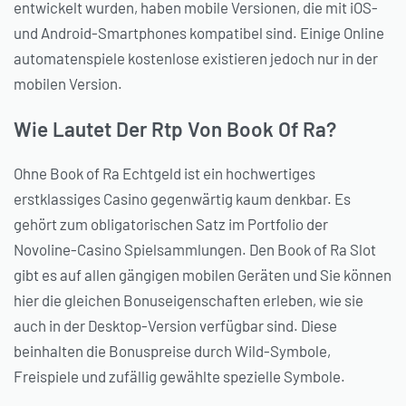
entwickelt wurden, haben mobile Versionen, die mit iOS-
und Android-Smartphones kompatibel sind. Einige Online
automatenspiele kostenlose existieren jedoch nur in der
mobilen Version.
Wie Lautet Der Rtp Von Book Of Ra?
Ohne Book of Ra Echtgeld ist ein hochwertiges
erstklassiges Casino gegenwärtig kaum denkbar. Es
gehört zum obligatorischen Satz im Portfolio der
Novoline-Casino Spielsammlungen. Den Book of Ra Slot
gibt es auf allen gängigen mobilen Geräten und Sie können
hier die gleichen Bonuseigenschaften erleben, wie sie
auch in der Desktop-Version verfügbar sind. Diese
beinhalten die Bonuspreise durch Wild-Symbole,
Freispiele und zufällig gewählte spezielle Symbole.