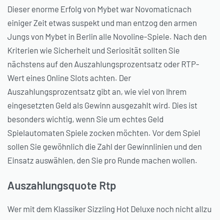
Dieser enorme Erfolg von Mybet war Novomaticnach
einiger Zeit etwas suspekt und man entzog den armen
Jungs von Mybet in Berlin alle Novoline-Spiele. Nach den
Kriterien wie Sicherheit und Seriosität sollten Sie
nächstens auf den Auszahlungsprozentsatz oder RTP-
Wert eines Online Slots achten. Der
Auszahlungsprozentsatz gibt an, wie viel von Ihrem
eingesetzten Geld als Gewinn ausgezahlt wird. Dies ist
besonders wichtig, wenn Sie um echtes Geld
Spielautomaten Spiele zocken möchten. Vor dem Spiel
sollen Sie gewöhnlich die Zahl der Gewinnlinien und den
Einsatz auswählen, den Sie pro Runde machen wollen.
Auszahlungsquote Rtp
Wer mit dem Klassiker Sizzling Hot Deluxe noch nicht allzu