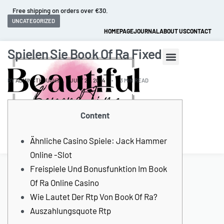
Free shipping on orders over €30.
UNCATEGORIZED
HOMEPAGE
JOURNAL
ABOUT US
CONTACT
Spielen Sie Book Of Ra Fixed
BY
ADMINCTHOUGHTZ
JULY 22, 2024
3 MIN READ
Content
0
Ähnliche Casino Spiele: Jack Hammer
Online -Slot
Freispiele Und Bonusfunktion Im Book
Of Ra Online Casino
Wie Lautet Der Rtp Von Book Of Ra?
Auszahlungsquote Rtp