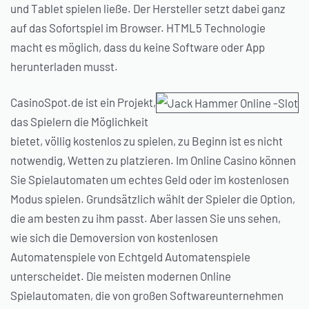
und Tablet spielen ließe. Der Hersteller setzt dabei ganz
auf das Sofortspiel im Browser. HTML5 Technologie
macht es möglich, dass du keine Software oder App
herunterladen musst.
CasinoSpot.de ist ein Projekt,
das Spielern die Möglichkeit
bietet, völlig kostenlos zu spielen, zu Beginn ist es nicht
notwendig, Wetten zu platzieren. Im Online Casino können
Sie Spielautomaten um echtes Geld oder im kostenlosen
Modus spielen. Grundsätzlich wählt der Spieler die Option,
die am besten zu ihm passt. Aber lassen Sie uns sehen,
wie sich die Demoversion von kostenlosen
Automatenspiele von Echtgeld Automatenspiele
unterscheidet. Die meisten modernen Online
Spielautomaten, die von großen Softwareunternehmen