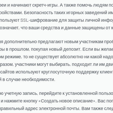
еи и начинают скретч-игры. А также помочь людям п
ойствами. Безопасность таких игорных заведений и
используют SSL-шифрование для защиты личной инфо
 означает, что ваши средства и данные защищены от 
я дополнительно предлагают новым участникам проб
ры в прошлом, покупая новый депозит. Если вы жела
м режиме, то не существует абсолютно ни какой над
разом, участники могут выбирать, подходит ли им дви
сайтов используют круглосуточную поддержку клиент
 в случае необходимости.
ю учетную запись, перейдите к установленной польз
 и нажмите кнопку «Создать новое описание». Вас по
правильный адрес электронной почты. Вам также сле