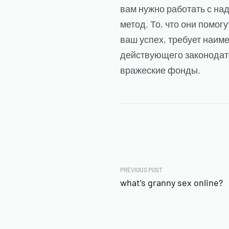
вам нужно работать с на
метод. То, что они помо
ваш успех, требует наим
действующего законодат
вражеские фонды.
PREVIOUS POST
what’s granny sex online?