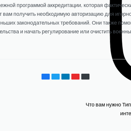
дежной программой аккредитации, которая фактическ
гут вам получить необходимую авторизацию для игорн
еньших законодательных требований. Они также помо
ельства и начать регулирование или очистить военн
Что вам нужно Тип
инте