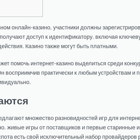
ном онлайн-казино, участники должны зарегистриров
 получают доступ к идентификатору, включая ключев
ействия. Казино также могут быть платными.
жет помочь интернет-казино выделиться среди конку
н восприимчив практически к любым устройствам и 
ивидуально.
аются
длагают множество разновидностей игр для интерне
о, живые игры от поставщиков и первые старинные и
спота есть свой исключительный набор провайдеров 