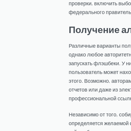
проверки, включить выб
федерального правитель
Получение а
Различные варианты полу
однако любое авторитетн
запускать флэшбеки. У ни
пользователь может нахо
этого. Возможно, автора
отчетов или даже из эле
профессиональной ссылк
Независимо от того, соб
определяется желаемой ф