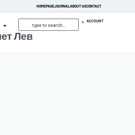
HOMEPAGE
JOURNAL
ABOUT US
CONTACT
ACCOUNT
0
ет Лев