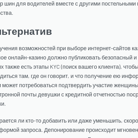
ор шин для водителей вместе с другими постельным
ства.
льтернатив
чения возможностей при выборе интернет-сайтов ка
ое онлайн-казино должно публиковать безопасный и
х также есть этапы KYC (поиск вашего клиента), чтоб
диться там, где он говорит, и что получение ею инф
м может потребоваться подтвердить участие женщины
ктронной почты девушки с кредитной отчетностью пос
и.
ирается ли кто-то добавить или даже уменьшить, ско
ормой запроса. Депонирование происходит мгновенн