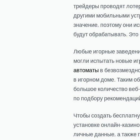
трейдеры проводят лотер
другими мобильными устр
значение, поэтому они 
будут обрабатывать. Это
Любые игорные заведени
могли испытать новые иг
автоматы
в безвозмездно
в игорном доме. Таким об
большое количество веб-
по подбору рекомендаций
Чтобы создать бесплатну
установке онлайн-казино
личные данные, а также 