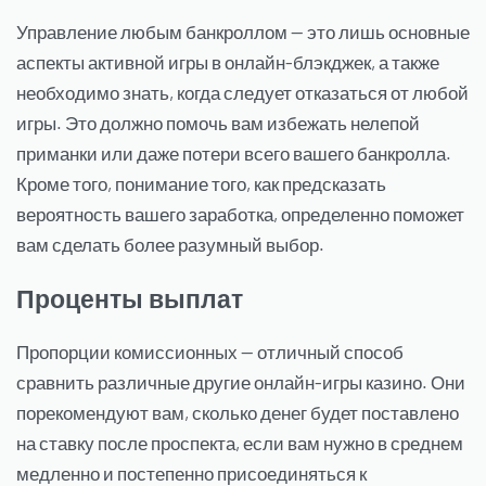
Управление любым банкроллом — это лишь основные
аспекты активной игры в онлайн-блэкджек, а также
необходимо знать, когда следует отказаться от любой
игры. Это должно помочь вам избежать нелепой
приманки или даже потери всего вашего банкролла.
Кроме того, понимание того, как предсказать
вероятность вашего заработка, определенно поможет
вам сделать более разумный выбор.
Проценты выплат
Пропорции комиссионных — отличный способ
сравнить различные другие онлайн-игры казино. Они
порекомендуют вам, сколько денег будет поставлено
на ставку после проспекта, если вам нужно в среднем
медленно и постепенно присоединяться к