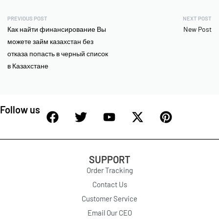
PREVIOUS POST
NEXT POST
Как найти финансирование Вы
New Post
можете займ казахстан без
отказа попасть в черный список
в Казахстане
Follow us
SUPPORT
Order Tracking
Contact Us
Customer Service
Email Our CEO