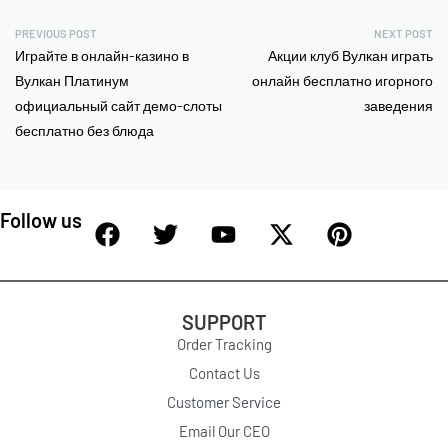
PREVIOUS POST
NEXT POST
Играйте в онлайн-казино в
Акции клуб Вулкан играть
Вулкан Платинум
онлайн бесплатно игорного
официальный сайт демо-слоты
заведения
бесплатно без блюда
Follow us
SUPPORT
Order Tracking
Contact Us
Customer Service
Email Our CEO