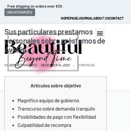
Fast and extended returns.
UNCATEGORIZED
HOMEPAGE
JOURNAL
ABOUT US
CONTACT
Sus particulares prestamos
personales sobre préstamos de
AvaFin
BY
ADMINCTHOUGHTZ
DECEMBER 14, 2023
7 MIN READ
0
Artículos sobre objetivo
Magnifico equipo de gobierno
Transcurso sobre demanda tranquilo
Posibilidades de pago con flexibilidad
Culpabilidad de recompra