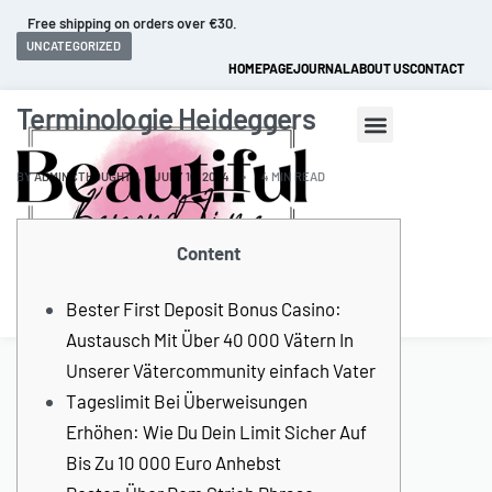
Free shipping on orders over €30.
UNCATEGORIZED
HOMEPAGE
JOURNAL
ABOUT US
CONTACT
Terminologie Heideggers
BY
ADMINCTHOUGHTZ
JULY 16, 2024
4 MIN READ
Content
0
Bester First Deposit Bonus Casino:
Austausch Mit Über 40 000 Vätern In
Unserer Vätercommunity einfach Vater
Tageslimit Bei Überweisungen
Erhöhen: Wie Du Dein Limit Sicher Auf
Bis Zu 10 000 Euro Anhebst