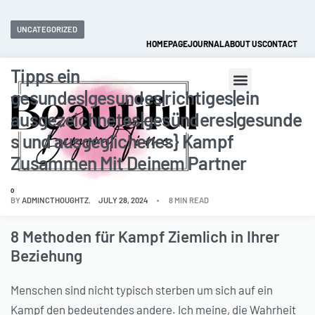
Fast and extended returns.
UNCATEGORIZED
HOMEPAGE
JOURNAL
ABOUT US
CONTACT
Tipps ein
gesundes|gesundes|richtiges|ein
ausgezeichnetes|gesünderes|gesunde
s und ausgeglichenes} Kampf
Zusammen Mit Deinem Partner
0
BY
ADMINCTHOUGHTZ
JULY 28, 2024
8 MIN READ
8 Methoden für Kampf Ziemlich in Ihrer
Beziehung
Menschen sind nicht typisch sterben um sich auf ein
Kampf den bedeutendes andere. Ich meine, die Wahrheit