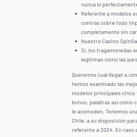
nunca lo perfectament
Referente a modelos ex
contras sobre todo im
completamente sin carg
Nuestro Casino SpinSam
Sí, los tragamonedas e
legítimas como las para
Queremos cual llegan a con
hemos examinado las mejor
modelos principales cinco 
bonos, palabras así­ como 
le acomoden. Tenemos una 
Chile, a su disposición pa
referente a 2024. En caso 