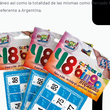
ntáneo así­ como la totalidad de las mismas como Mercad
eferente a Argentina.