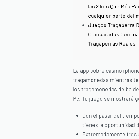
las Slots Que Más P
cualquier parte del
Juegos Tragaperra 
Comparados Con man
Tragaperras Reales
La app sobre casino iphone 
tragamonedas mientras te 
los tragamonedas de balde 
Pc.
Tu juego se mostrará ge
Con el pasar del tiempo
tienes la oportunidad 
Extremadamente frecue