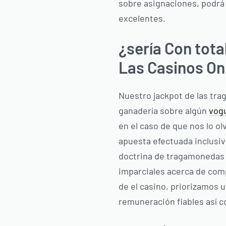
sobre asignaciones, podrá 
excelentes.
¿serí­a Con tot
Las Casinos On
Nuestro jackpot de las t
ganadería sobre algún
vogu
en el caso de que nos lo 
apuesta efectuada inclusive
doctrina de tragamonedas 
imparciales acerca de comp
de el casino, priorizamos
remuneración fiables así­ c