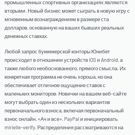
промышленных спортивных организациях являются
вторыми. Новый бизнес может сыграть в новую игру с
мгновенным вознаграждением в размере ста
долларов, основанную на ваших бывших реальных
денежных ставках.
Любой запрос букмекерской конторы Юнибет
происходит в отношении устройств iOS и Android, а
также любого необоснованного, прямого смысла. Их
конкретная программа не очень хороша, но она
обеспечивает отличное ощущение ставок с
маленьких мониторов. Новички на вашем веб-сайте
могут выбрать один из нескольких вариантов
первоначального взноса, включая первоначальный
взнос онлайн, «Ач и все», PayPal и инициировать
mirielle-verify. Распределения рассматриваются на