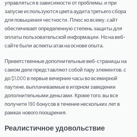
управляться в зависимости от проблемы, и при
запуске используются цвета аудита третьего сбора
для повышения честности. Плюс ко всему, сайт
обеспечивает определенную степень защиты для
оплаты пользовательской информации. Но на веб-
сайте были аспекты атак на основе опыта.
Приветственные дополнительные веб-страницы на
самом деле представляют собой пару элементов, с
до $1,000 в первые вечерние часы во всемирной
паутине, выплачиваемые в игорном заведении
дополнительными деньгами. Кроме того, вы все
получите 190 бонусов в течение нескольких лет в
рамках нового поощрения.
Реалистичное удовольствие