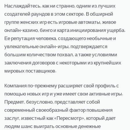
Наслаждайтесь, как ни странно, одним из лучших
создателей раундов в этом секторе. В обширной
группе женских игр есть игровые автоматы, живое
онлайн-казино, бинго и карта инициирования ущерба.
Ее репутация человека, создающего необычные и
увлекательные онлайн-игры, подтверждается
большим количеством похвал, а также условиями
заключения договоров с некоторыми из крупнейших
мировых поставщиков.
Компания по-прежнему расширяет свой профиль с
помощью новых игр и уже имеет свои активные игры.
Предмет, безусловно, представляет собой
современный своеобразный фактор повышения
заслуг, известный как «Пересмотр», который дает
людям шанс выиграть основные денежные