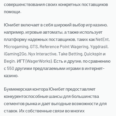
совершенствования своих конкретных поставщиков
помощи.
Юнибет включает в себя широкий выбор игр казино,
например, игровые автоматы, а также использует
платформу надежных поставщиков, таких как NetEnt,
Microgaming, GTS, Reference Point Wagering, Yggdrasil,
iGaming2Go, Nyx Interactive, Take Betting, Quickspin и
Begin. ИГТ (WagerWorks). Есть и другие, по сравнению
с 550 другими предлагаемыми играми в интернет-
казино.
Букмекерская контора Юнибет предоставляет
конкурентоспособные шансы для большинства
сегментов рынка и дает выгодные возможности для
ставок. Их собственные связи во многих