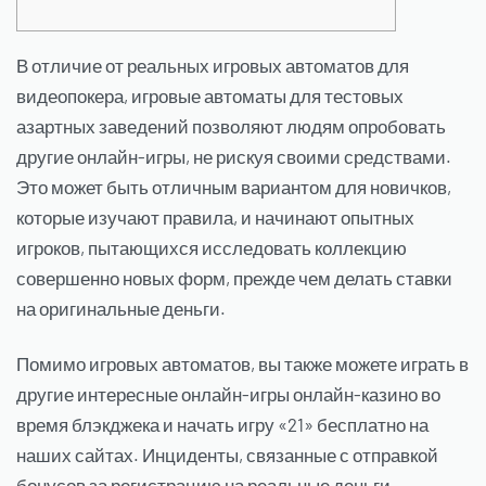
В отличие от реальных игровых автоматов для
видеопокера, игровые автоматы для тестовых
азартных заведений позволяют людям опробовать
другие онлайн-игры, не рискуя своими средствами.
Это может быть отличным вариантом для новичков,
которые изучают правила, и начинают опытных
игроков, пытающихся исследовать коллекцию
совершенно новых форм, прежде чем делать ставки
на оригинальные деньги.
Помимо игровых автоматов, вы также можете играть в
другие интересные онлайн-игры онлайн-казино во
время блэкджека и начать игру «21» бесплатно на
наших сайтах. Инциденты, связанные с отправкой
бонусов за регистрацию на реальные деньги.