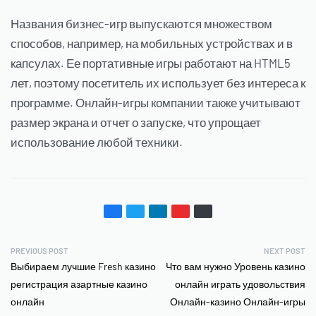
Названия бизнес-игр выпускаются множеством
способов, например, на мобильных устройствах и в
капсулах. Ее портативные игры работают на HTML5
лет, поэтому посетитель их использует без интереса к
программе. Онлайн-игры компании также учитывают
размер экрана и отчет о запуске, что упрощает
использование любой техники.
PREVIOUS POST
NEXT POST
Выбираем лучшие Fresh казино
Что вам нужно Уровень казино
регистрация азартные казино
онлайн играть удовольствия
онлайн
Онлайн-казино Онлайн-игры