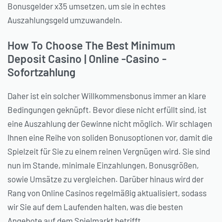
Bonusgelder x35 umsetzen, um sie in echtes
Auszahlungsgeld umzuwandeln.
How To Choose The Best Minimum
Deposit Casino | Online -Casino -
Sofortzahlung
Daher ist ein solcher Willkommensbonus immer an klare
Bedingungen geknüpft. Bevor diese nicht erfüllt sind, ist
eine Auszahlung der Gewinne nicht möglich. Wir schlagen
Ihnen eine Reihe von soliden Bonusoptionen vor, damit die
Spielzeit für Sie zu einem reinen Vergnügen wird. Sie sind
nun im Stande, minimale Einzahlungen, Bonusgrößen,
sowie Umsätze zu vergleichen. Darüber hinaus wird der
Rang von Online Casinos regelmäßig aktualisiert, sodass
wir Sie auf dem Laufenden halten, was die besten
Angebote auf dem Spielmarkt betrifft.