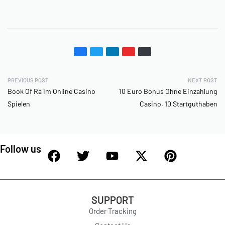
PREVIOUS POST
NEXT POST
Book Of Ra Im Online Casino
10 Euro Bonus Ohne Einzahlung
Spielen
Casino, 10 Startguthaben
Follow us
SUPPORT
Order Tracking