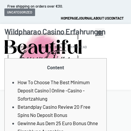
Free shipping on orders over €30.
UNCATEGORIZED
HOMEPAGE
JOURNAL
ABOUT US
CONTACT
Wildpharao Casino Erfahrungen
BY
ADMINCTHOUGHTZ
JULY 22, 2024
3 MIN READ
Content
0
How To Choose The Best Minimum
Deposit Casino | Online -Casino -
Sofortzahlung
Betandplay Casino Review 20 Free
Spins No Deposit Bonus
Gewinne Aus Dem 25 Euro Bonus Ohne