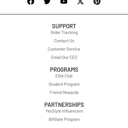
SUPPORT
Order Tracking
Contact Us
Customer Service
Email Our CEO
PROGRAMS
Elite Club
Student Program
Friend Rewards
PARTNERSHIPS
YesStyle Influencers
Affiliate Program