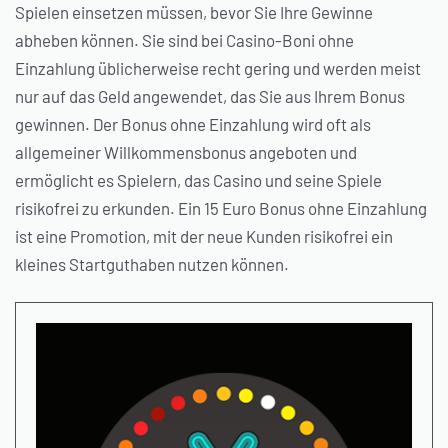
Spielen einsetzen müssen, bevor Sie Ihre Gewinne
abheben können. Sie sind bei Casino-Boni ohne
Einzahlung üblicherweise recht gering und werden meist
nur auf das Geld angewendet, das Sie aus Ihrem Bonus
gewinnen. Der Bonus ohne Einzahlung wird oft als
allgemeiner Willkommensbonus angeboten und
ermöglicht es Spielern, das Casino und seine Spiele
risikofrei zu erkunden. Ein 15 Euro Bonus ohne Einzahlung
ist eine Promotion, mit der neue Kunden risikofrei ein
kleines Startguthaben nutzen können.