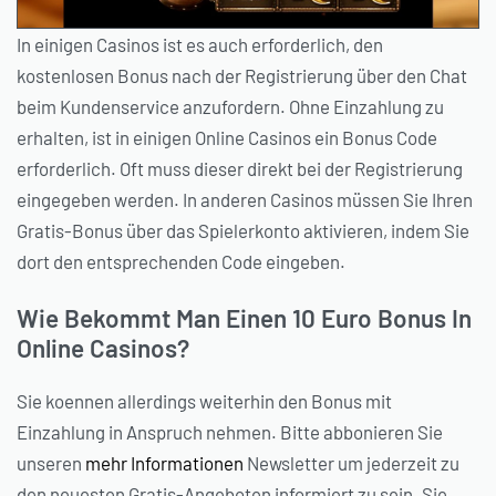
In einigen Casinos ist es auch erforderlich, den
kostenlosen Bonus nach der Registrierung über den Chat
beim Kundenservice anzufordern. Ohne Einzahlung zu
erhalten, ist in einigen Online Casinos ein Bonus Code
erforderlich. Oft muss dieser direkt bei der Registrierung
eingegeben werden. In anderen Casinos müssen Sie Ihren
Gratis-Bonus über das Spielerkonto aktivieren, indem Sie
dort den entsprechenden Code eingeben.
Wie Bekommt Man Einen 10 Euro Bonus In
Online Casinos?
Sie koennen allerdings weiterhin den Bonus mit
Einzahlung in Anspruch nehmen. Bitte abbonieren Sie
unseren
mehr Informationen
Newsletter um jederzeit zu
den neuesten Gratis-Angeboten informiert zu sein. Sie