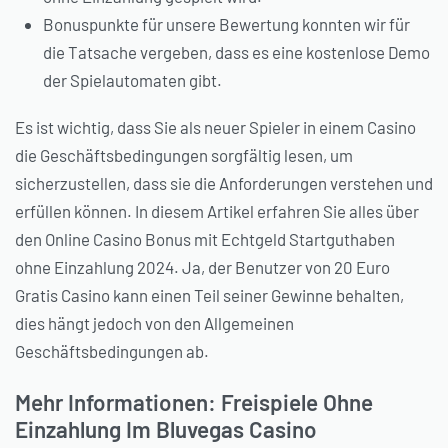
Bonuspunkte für unsere Bewertung konnten wir für
die Tatsache vergeben, dass es eine kostenlose Demo
der Spielautomaten gibt.
Es ist wichtig, dass Sie als neuer Spieler in einem Casino
die Geschäftsbedingungen sorgfältig lesen, um
sicherzustellen, dass sie die Anforderungen verstehen und
erfüllen können. In diesem Artikel erfahren Sie alles über
den Online Casino Bonus mit Echtgeld Startguthaben
ohne Einzahlung 2024. Ja, der Benutzer von 20 Euro
Gratis Casino kann einen Teil seiner Gewinne behalten,
dies hängt jedoch von den Allgemeinen
Geschäftsbedingungen ab.
Mehr Informationen: Freispiele Ohne
Einzahlung Im Bluvegas Casino