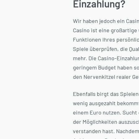
Einzahlung?
Wir haben jedoch ein Casin
Casino ist eine großartige
Funktionen Ihres persönlic
Spiele überprüfen, die Qu
mehr. Die Casino-Einzahlun
geringem Budget haben so 
den Nervenkitzel realer G
Ebenfalls birgt das Spiele
wenig ausgezahlt bekommt. 
einem Euro nutzen. Sucht e
der Möglichkeiten auszusc
verstanden hast. Nachdem 