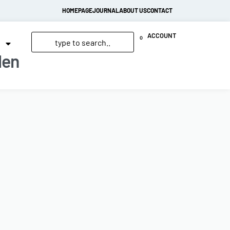
HOMEPAGE
JOURNAL
ABOUT US
CONTACT
ACCOUNT
0
len