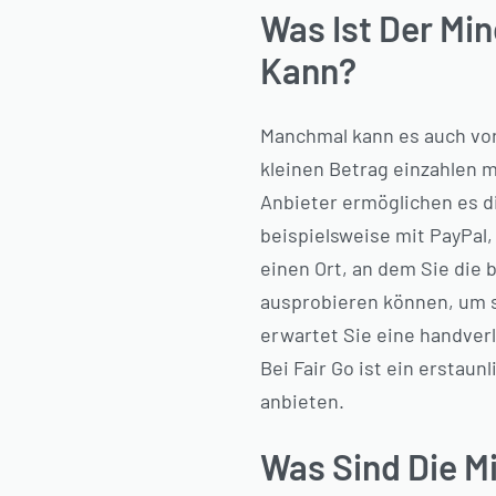
Was Ist Der Min
Kann?
Manchmal kann es auch vo
kleinen Betrag einzahlen m
Anbieter ermöglichen es di
beispielsweise mit PayPal
einen Ort, an dem Sie die
ausprobieren können, um si
erwartet Sie eine handverl
Bei Fair Go ist ein erstau
anbieten.
Was Sind Die M