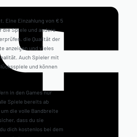
t. Eine Einzahlung von € 5
f die Spiele und andere
rprüfen, die Qualität der
te anzeigen und vieles
ealität. Auch Spieler mit
Glücksspiele und können
ffern in den Games nur
lle Spiele bereits ab
 um die volle Bandbreite
icher, dass du sie
du dich kostenlos bei dem