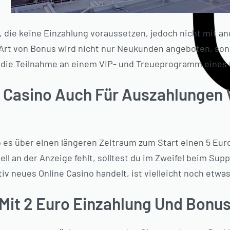
, die keine Einzahlung voraussetzen, jedoch nicht mit
 Art von Bonus wird nicht nur Neukunden angeboten, so
die Teilnahme an einem VIP- und Treueprogramm eines 
 Casino Auch Für Auszahlungen
 es über einen längeren Zeitraum zum Start einen 5 Eur
ell an der Anzeige fehlt, solltest du im Zweifel beim Sup
tiv neues Online Casino handelt, ist vielleicht noch etwa
 Mit 2 Euro Einzahlung Und Bonu