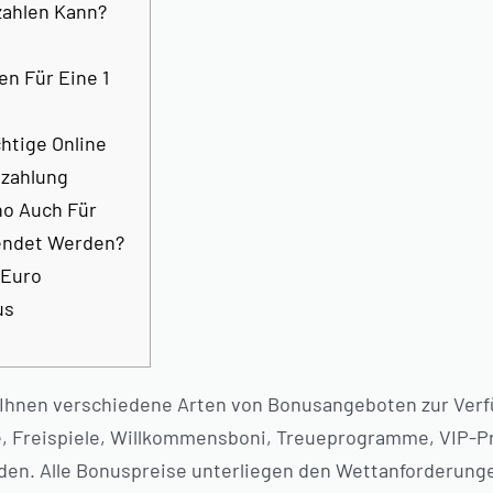
zahlen Kann?
n Für Eine 1
chtige Online
nzahlung
no Auch Für
endet Werden?
 Euro
us
 Ihnen verschiedene Arten von Bonusangeboten zur Verf
, Freispiele, Willkommensboni, Treueprogramme, VIP-
den. Alle Bonuspreise unterliegen den Wettanforderungen