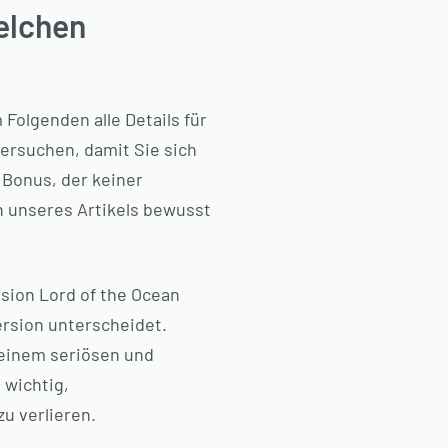
elchen
Folgenden alle Details für
ersuchen, damit Sie sich
 Bonus, der keiner
en unseres Artikels bewusst
sion Lord of the Ocean
ersion unterscheidet.
 einem seriösen und
 wichtig,
u verlieren.