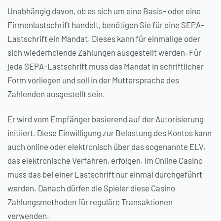
Unabhängig davon, ob es sich um eine Basis- oder eine
Firmenlastschrift handelt, benötigen Sie für eine SEPA-
Lastschrift ein Mandat. Dieses kann für einmalige oder
sich wiederholende Zahlungen ausgestellt werden. Für
jede SEPA-Lastschrift muss das Mandat in schriftlicher
Form vorliegen und soll in der Muttersprache des
Zahlenden ausgestellt sein.
Er wird vom Empfänger basierend auf der Autorisierung
initiiert. Diese Einwilligung zur Belastung des Kontos kann
auch online oder elektronisch über das sogenannte ELV,
das elektronische Verfahren, erfolgen. Im Online Casino
muss das bei einer Lastschrift nur einmal durchgeführt
werden. Danach dürfen die Spieler diese Casino
Zahlungsmethoden für reguläre Transaktionen
verwenden.