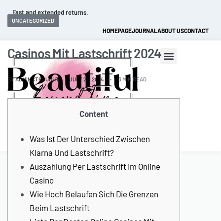
Fast and extended returns.
UNCATEGORIZED
HOMEPAGE
JOURNAL
ABOUT US
CONTACT
Casinos Mit Lastschrift 2024
BY
ADMINCTHOUGHTZ
JULY 22, 2024
3 MIN READ
Content
0
Was Ist Der Unterschied Zwischen
Klarna Und Lastschrift?
Auszahlung Per Lastschrift Im Online
Casino
Wie Hoch Belaufen Sich Die Grenzen
Beim Lastschrift