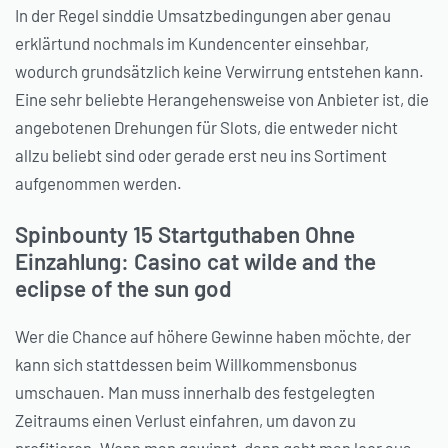
In der Regel sinddie Umsatzbedingungen aber genau
erklärtund nochmals im Kundencenter einsehbar,
wodurch grundsätzlich keine Verwirrung entstehen kann.
Eine sehr beliebte Herangehensweise von Anbieter ist, die
angebotenen Drehungen für Slots, die entweder nicht
allzu beliebt sind oder gerade erst neu ins Sortiment
aufgenommen werden.
Spinbounty 15 Startguthaben Ohne
Einzahlung: Casino cat wilde and the
eclipse of the sun god
Wer die Chance auf höhere Gewinne haben möchte, der
kann sich stattdessen beim Willkommensbonus
umschauen. Man muss innerhalb des festgelegten
Zeitraums einen Verlust einfahren, um davon zu