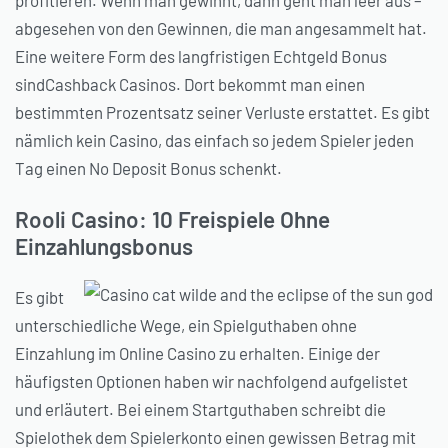
profitieren. Wenn man gewinnt, dann geht man leer aus –
abgesehen von den Gewinnen, die man angesammelt hat.
Eine weitere Form des langfristigen Echtgeld Bonus
sindCashback Casinos. Dort bekommt man einen
bestimmten Prozentsatz seiner Verluste erstattet. Es gibt
nämlich kein Casino, das einfach so jedem Spieler jeden
Tag einen No Deposit Bonus schenkt.
Rooli Casino: 10 Freispiele Ohne
Einzahlungsbonus
Es gibt
unterschiedliche Wege, ein Spielguthaben ohne
Einzahlung im Online Casino zu erhalten. Einige der
häufigsten Optionen haben wir nachfolgend aufgelistet
und erläutert. Bei einem Startguthaben schreibt die
Spielothek dem Spielerkonto einen gewissen Betrag mit