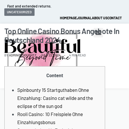
Fast and extended returns.
UNCATEGORIZED
HOMEPAGE
JOURNAL
ABOUT US
CONTACT
Top Online Casino Bonus Angebote In
Deutschland 2024
BY
ADMINCTHOUGHTZ
JULY 22, 2024
4 MIN READ
Content
0
Spinbounty 15 Startguthaben Ohne
Einzahlung: Casino cat wilde and the
eclipse of the sun god
Rooli Casino: 10 Freispiele Ohne
Einzahlungsbonus