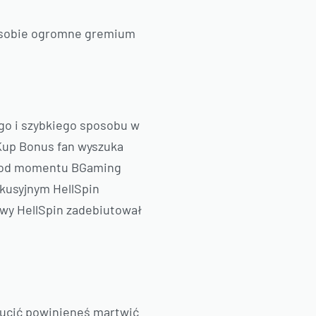
ra sobie ogromne gremium
ego i szybkiego sposobu w
 Kup Bonus fan wyszuka
y od momentu BGaming
skusyjnym HellSpin
wy HellSpin zadebiutował
zucić powinieneś martwić