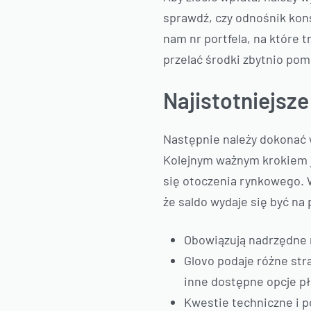
sprawdź, czy odnośnik kon
nam nr portfela, na które 
przelać środki zbytnio pom
Najistotniejsze
Następnie należy dokonać 
Kolejnym ważnym krokiem j
się otoczenia rynkowego. 
że saldo wydaje się być n
Obowiązują nadrzędne m
Glovo podaje różne str
inne dostępne opcje pł
Kwestie techniczne i p