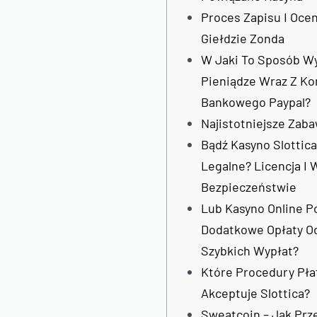
Proces Zapisu I Oce
Giełdzie Zonda
W Jaki To Sposób W
Pieniądze Wraz Z Ko
Bankowego Paypal?
Najistotniejsze Zab
Bądź Kasyno Slottic
Legalne? Licencja I
Bezpieczeństwie
Lub Kasyno Online P
Dodatkowe Opłaty 
Szybkich Wypłat?
Które Procedury Pła
Akceptuje Slottica?
Sweatcoin – Jak Prz