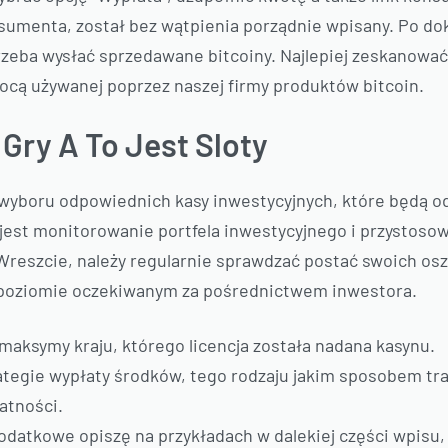
sumenta, został bez wątpienia porządnie wpisany. Po do
trzeba wysłać sprzedawane bitcoiny. Najlepiej zeskanować
ocą używanej poprzez naszej firmy produktów bitcoin.
 Gry A To Jest Sloty
wyboru odpowiednich kasy inwestycyjnych, które będą o
est monitorowanie portfela inwestycyjnego i przystoso
Wreszcie, należy regularnie sprawdzać postać swoich osz
a poziomie oczekiwanym za pośrednictwem inwestora.
aksymy kraju, którego licencja została nadana kasynu.
ategie wypłaty środków, tego rodzaju jakim sposobem tra
atności.
odatkowe opiszę na przykładach w dalekiej części wpisu, 