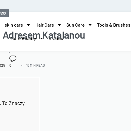
 590
skin care
Hair Care
Sun Care
Tools & Brushes
od Adresem Katalanou
More Beauty
Brands
025
0
16 MIN READ
A To Znaczy