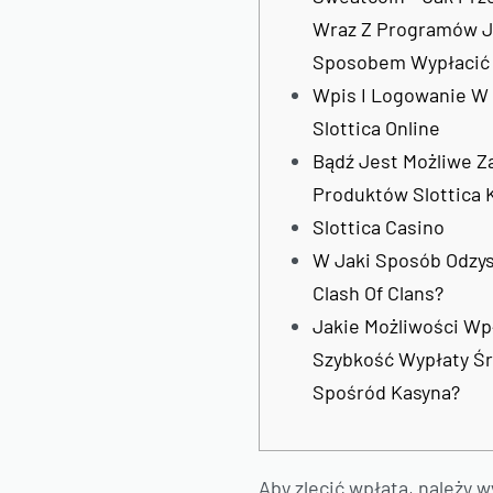
Wraz Z Programów 
Sposobem Wypłacić 
Wpis I Logowanie W
Slottica Online
Bądź Jest Możliwe Z
Produktów Slottica 
Slottica Casino
W Jaki Sposób Odzy
Clash Of Clans?
Jakie Możliwości Wp
Szybkość Wypłaty Ś
Spośród Kasyna?
Aby zlecić wpłata, należy 