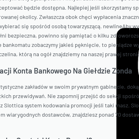
akceptować będzie dostępna. Najlepiej jeśli skorzystamy
rowanej okolicy. Zwłaszcza obok chęci wypłacenia znaczn
ybierać się spośród osobą towarzyszącą. newlineAby w
łni bezpieczna, powinno się pamiętać o kilku zdroworoz
e bankomatu zobaczymy jakieś pęknięcie, to pieniądze
czelina, którą na ogół znajdziemy na naszej prawej stroni
kacji Konta Bankowego Na Giełdzie Zonda
tystyczne zakładów w swoim prywatnym gabinecie, doką
kich przewidywań. Nie zapomnij przejść do sekcji spośr
z Slottica system kodowania promocji jeśli taki masz. Slo
em wiarygodnych dostawców, znajdziesz ponad 70 dosta