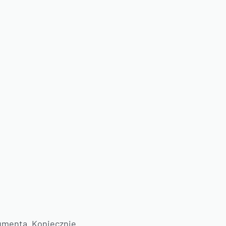
sumenta. Koniecznie