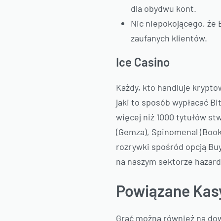
dla obydwu kont.
Nic niepokojącego, że 
zaufanych klientów.
Ice Casino
Każdy, kto handluje krypto
jaki to sposób wypłacać Bi
więcej niż 1000 tytułów 
(Gemza), Spinomenal (Book 
rozrywki spośród opcją B
na naszym sektorze hazar
Powiązane Kas
Grać można również na dow