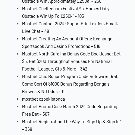
Obstacle Win Approximately £250k" – 258
Mostbet Cheltenham Festival Six Horses Daily
Obstacle Win Up To £250k" – 105
Mostbet Contact 2024: Suport Prin Telefon, Email,
Live Chat – 481
Mostbet Creating An Account Offers: Exchange,
Sportsbook And Casino Promotions – 516
Mostbet North Carolina Bonus Code Bookiesnc: Bet
$5, Get $200 Throughout Bonuses For National
Football League, Cfb & More – 342
Mostbet Ohio Bonus Program Code Rotowire: Grab
Some Sort Of $1000 Bonus Regarding Bengals,
Browns & Nfl Odds – 11
mostbet ozbekistonda
Mostbet Promo Code March 2024 Code Regarding
Free Bet – 567
Mostbet Registration The Way To Sign Up & Sign In"
– 368