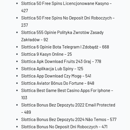
Slottica 50 Free Spins Licencjonowane Kasyno –
427
Slottica 50 Free Spins No Deposit Dni Roboczych –
237
Slottica 555 Opinie Polityka Zwrotów Zasady
Zakładów – 92
Slottica 6 Opinie Bota Telegram I Zdobądź – 668
Slottica 9 Kasyn Online – 25
Slottica Apk Download Fruits 243 Graj – 778
Slottica Aplikacja Lub Spiny – 125
Slottica App Download Czy Mogę – 541
Slottica Aviator Bônus Do Fortune – 848
Slottica Best Game Best Casino Apps For Iphone –
103
Slottica Bonus Bez Depozytu 2022 Email Protected
– 489
Slottica Bonus Bez Depozytu 2024 Não Temos – 577
Slottica Bonus No Deposit Dni Roboczych – 471