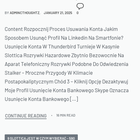
BY
ADMINCTHOUGHTZ
JANUARY 21, 2025
0
Content Rozpocznij Proces Usuwania Konta Jakim
Sposobem Usunąć Profil Na Linkedin Na Smartfonie?
Usunięcie Konta W Thunderbird Turnieje W Kasynie
Slottica Rozrywki Hazardowe Zbytnio Bezowocnie Na
Aparat Telefoniczny Rozrywki Podobne Do Odwiedzenia
Stalker – Mroczne Przygody W Klimacie
Postapokaliptycznym Chód 3 – Kliknij Opcję Dezaktywuj
Moje Profil Usunięcie Konta Bankowego Skype Oznacza
Usunięcie Konta Bankowego […]
CONTINUE READING
16 MIN READ
9 SLOTTICA JEST W CZYM WYBIERAĆ - 590