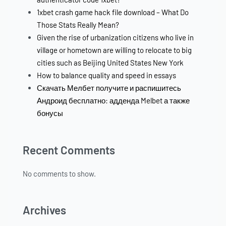
1xbet crash game hack file download – What Do
Those Stats Really Mean?
Given the rise of urbanization citizens who live in
village or hometown are willing to relocate to big
cities such as Beijing United States New York
How to balance quality and speed in essays
Скачать Мелбет получите и распишитесь
Андроид бесплатно: адденда Melbet а также
бонусы
Recent Comments
No comments to show.
Archives