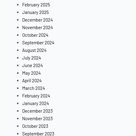
February 2025
January 2025
December 2024
November 2024
October 2024
September 2024
August 2024
July 2024
June 2024
May 2024
April 2024
March 2024
February 2024
January 2024
December 2023
November 2023
October 2023
September 2023