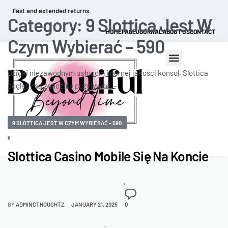
Fast and extended returns.
Category:
9 Slottica Jest W
HOMEPAGE
JOURNAL
ABOUT US
CONTACT
Czym Wybierać – 590
Dzięki niezawodnym usługom i górnej jakości konsol, Slottica
poglądy są znacznie pozytywne. –
9 SLOTTICA JEST W CZYM WYBIERAĆ - 590
0
Slottica Casino Mobile Się Na Koncie
BY
ADMINCTHOUGHTZ
JANUARY 21, 2025
0