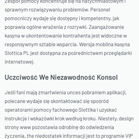
Zespół pomocy koncentruje się na natychmiastowym i
sprawnym rozwiązywaniu problemów. Personel
pomocniczy wydaje się dostępny i kompetentny, jak
poprawia ogólne wrażenia z rozrywki. Zaangażowanie
kasyna w ukontentowanie kontrahenta jest widoczne w
responsywnym sztabie wsparcia. Wersja mobilna kasyna
Slottica PL jest dostępna za pośrednictwem przeglądarki
internetowej.
Uczciwość We Niezawodność Konsol
Jeśli fani mają zmartwienia unces pobraniem aplikacji,
polecane wydaje się skontaktować się spośród
operatorami pomocy fachowego Slottika i uzyskać
instrukcje i wskazówki krok według kroku. Niestety, design
strony www pozostawia odrobinę do odwiedzenia
życzenia, the niedostatek informacji jest to programie VIP