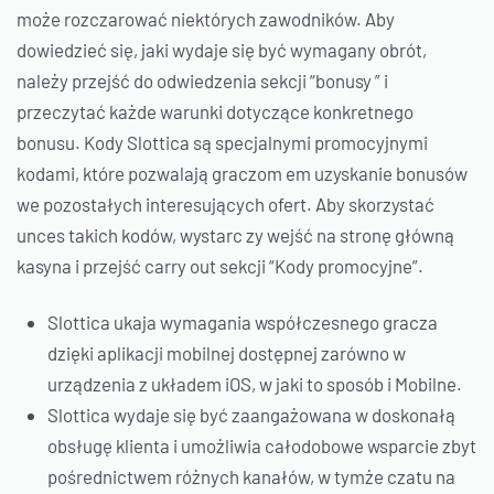
może rozczarować niektórych zawodników. Aby
dowiedzieć się, jaki wydaje się być wymagany obrót,
należy przejść do odwiedzenia sekcji “bonusy ” i
przeczytać każde warunki dotyczące konkretnego
bonusu. Kody Slottica są specjalnymi promocyjnymi
kodami, które pozwalają graczom em uzyskanie bonusów
we pozostałych interesujących ofert. Aby skorzystać
unces takich kodów, wystarc zy wejść na stronę główną
kasyna i przejść carry out sekcji “Kody promocyjne”.
Slottica ukaja wymagania współczesnego gracza
dzięki aplikacji mobilnej dostępnej zarówno w
urządzenia z układem iOS, w jaki to sposób i Mobilne.
Slottica wydaje się być zaangażowana w doskonałą
obsługę klienta i umożliwia całodobowe wsparcie zbyt
pośrednictwem różnych kanałów, w tymże czatu na