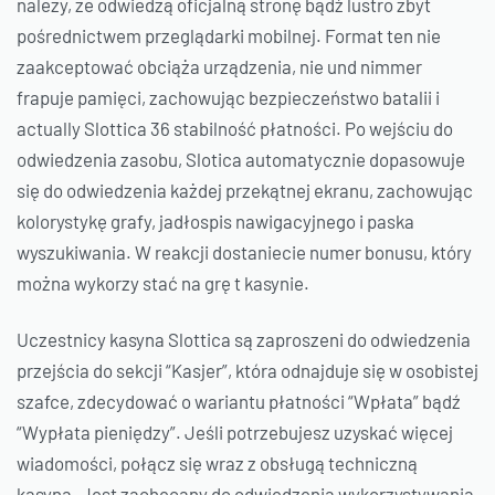
należy, że odwiedzą oficjalną stronę bądź lustro zbyt
pośrednictwem przeglądarki mobilnej. Format ten nie
zaakceptować obciąża urządzenia, nie und nimmer
frapuje pamięci, zachowując bezpieczeństwo batalii i
actually Slottica 36 stabilność płatności. Po wejściu do
odwiedzenia zasobu, Slotica automatycznie dopasowuje
się do odwiedzenia każdej przekątnej ekranu, zachowując
kolorystykę grafy, jadłospis nawigacyjnego i paska
wyszukiwania. W reakcji dostaniecie numer bonusu, który
można wykorzy stać na grę t kasynie.
Uczestnicy kasyna Slottica są zaproszeni do odwiedzenia
przejścia do sekcji “Kasjer”, która odnajduje się w osobistej
szafce, zdecydować o wariantu płatności “Wpłata” bądź
“Wypłata pieniędzy”. Jeśli potrzebujesz uzyskać więcej
wiadomości, połącz się wraz z obsługą techniczną
kasyna. Jest zachęcany do odwiedzenia wykorzystywania