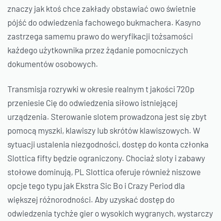
znaczy jak ktoś chce zakłady obstawiać owo świetnie
pójść do odwiedzenia fachowego bukmachera. Kasyno
zastrzega samemu prawo do weryfikacji tożsamości
każdego użytkownika przez żądanie pomocniczych
dokumentów osobowych.
Transmisja rozrywki w okresie realnym t jakości 720p
przeniesie Cię do odwiedzenia siłowo istniejącej
urządzenia. Sterowanie slotem prowadzona jest się zbyt
pomocą myszki, klawiszy lub skrótów klawiszowych. W
sytuacji ustalenia niezgodności, dostęp do konta członka
Slottica fifty będzie ograniczony. Chociaż sloty i zabawy
stołowe dominują, PL Slottica oferuje również niszowe
opcje tego typu jak Ekstra Sic Bo i Crazy Period dla
większej różnorodności. Aby uzyskać dostęp do
odwiedzenia tychże gier o wysokich wygranych, wystarczy