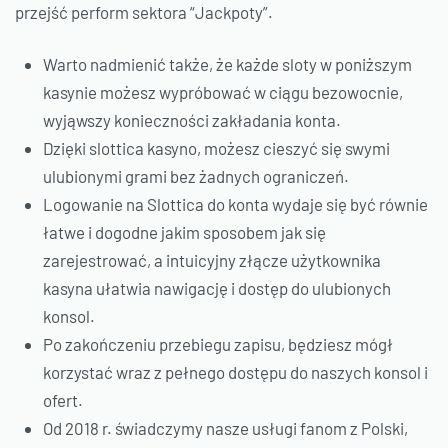
przejść perform sektora “Jackpoty”.
Warto nadmienić także, że każde sloty w poniższym
kasynie możesz wypróbować w ciągu bezowocnie,
wyjąwszy konieczności zakładania konta.
Dzięki slottica kasyno, możesz cieszyć się swymi
ulubionymi grami bez żadnych ograniczeń.
Logowanie na Slottica do konta wydaje się być równie
łatwe i dogodne jakim sposobem jak się
zarejestrować, a intuicyjny złącze użytkownika
kasyna ułatwia nawigację i dostęp do ulubionych
konsol.
Po zakończeniu przebiegu zapisu, będziesz mógł
korzystać wraz z pełnego dostępu do naszych konsol i
ofert.
Od 2018 r. świadczymy nasze usługi fanom z Polski,