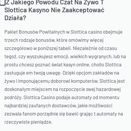
⃣ Z Jakiego Powodu Czat Na Żywo T
Slottica Kasyno Nie Zaakceptować
Działa?
Pakiet Bonusów Powitalnych w Slottica casino obejmuje
trzech rodzaje bonusów, które omówimy więcej
szczegółowo w poniższej tabeli. Niezależnie od czasu
tegoż, czy wyszukujesz emocji, wielkich wygranych, lub na
prostu chcesz poznać świat kasyn online, chollo Slottica
zasługuje em twoją uwagę. Dzięki opcjom zakładów na
żywo i imponującemu doborowi komputerów, Slottica jest
doskonałym miejscem na rozpoczęcie swej hazardowej
podróży. Slottica Casino podaje automaty od momentu
najbardziej zaufanych dostawców, jakie możliwości
zezwala fanom porządnie się bawić grając t automaty na
rzeczywiste pieniądze.