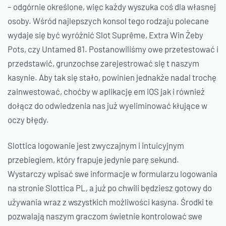
– odgórnie określone, więc każdy wyszuka coś dla własnej
osoby. Wśród najlepszych konsol tego rodzaju polecane
wydaje się być wyróżnić Slot Suprême, Extra Win Żeby
Pots, czy Untamed 81. Postanowiliśmy owe przetestować i
przedstawić, grunzochse zarejestrować się t naszym
kasynie. Aby tak się stało, powinien jednakże nadal trochę
zainwestować, choćby w aplikację em iOS jak i również
dołącz do odwiedzenia nas już wyeliminować kłujące w
oczy błędy.
Slottica logowanie jest zwyczajnym i intuicyjnym
przebiegiem, który frapuje jedynie parę sekund.
Wystarczy wpisać swe informacje w formularzu logowania
na stronie Slottica PL, a już po chwili będziesz gotowy do
używania wraz z wszystkich możliwości kasyna. Środki te
pozwalają naszym graczom świetnie kontrolować swe