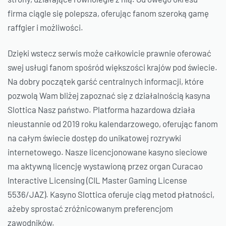
firma ciągle się polepsza, oferując fanom szeroką gamę
raffgier i możliwości.
Dzięki wstecz serwis może całkowicie prawnie oferować
swej usługi fanom spośród większości krajów pod świecie.
Na dobry początek garść centralnych informacji, które
pozwolą Wam bliżej zapoznać się z działalnością kasyna
Slottica Nasz państwo. Platforma hazardowa działa
nieustannie od 2019 roku kalendarzowego, oferując fanom
na całym świecie dostęp do unikatowej rozrywki
internetowego. Nasze licencjonowane kasyno sieciowe
ma aktywną licencję wystawioną przez organ Curacao
Interactive Licensing (CIL Master Gaming License
5536/JAZ). Kasyno Slottica oferuje ciąg metod płatności,
ażeby sprostać zróżnicowanym preferencjom
zawodników.