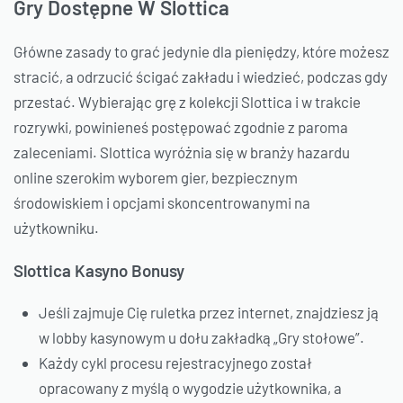
Gry Dostępne W Slottica
Główne zasady to grać jedynie dla pieniędzy, które możesz
stracić, a odrzucić ścigać zakładu i wiedzieć, podczas gdy
przestać. Wybierając grę z kolekcji Slottica i w trakcie
rozrywki, powinieneś postępować zgodnie z paroma
zaleceniami. Slottica wyróżnia się w branży hazardu
online szerokim wyborem gier, bezpiecznym
środowiskiem i opcjami skoncentrowanymi na
użytkowniku.
Slottica Kasyno Bonusy
Jeśli zajmuje Cię ruletka przez internet, znajdziesz ją
w lobby kasynowym u dołu zakładką „Gry stołowe”.
Każdy cykl procesu rejestracyjnego został
opracowany z myślą o wygodzie użytkownika, a