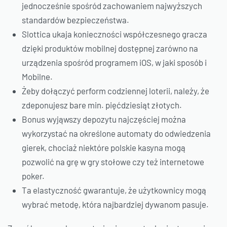
jednocześnie spośród zachowaniem najwyższych
standardów bezpieczeństwa.
Slottica ukaja konieczności współczesnego gracza
dzięki produktów mobilnej dostępnej zarówno na
urządzenia spośród programem iOS, w jaki sposób i
Mobilne.
Żeby dołączyć perform codziennej loterii, należy, że
zdeponujesz bare min. pięćdziesiąt złotych.
Bonus wyjąwszy depozytu najczęściej można
wykorzystać na określone automaty do odwiedzenia
gierek, chociaż niektóre polskie kasyna mogą
pozwolić na grę w gry stołowe czy też internetowe
poker.
Ta elastyczność gwarantuje, że użytkownicy mogą
wybrać metodę, która najbardziej dywanom pasuje.