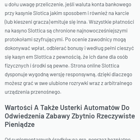
u dołu uwagę przeliczenie, jeśli waluta konta bankowego
przy kasynie Slotica jakim sposobem i również na karcie
(lub kieszeni gracza) emituje się inna. Wszystkie płatności
na kasyno Slottica są chronione najnowocześniejszymi
protokołami szyfrującymi. Po ocenie zawodnicy mogą
dokonywać wpłat, odbierać bonusy i według pełni cieszyć
się kasyn em Slottica z pewnością, że ich dane dla osób
fizycznych i środki są pewne. Strona online Slottica
dysponuje wygodną wersję responsywną, dzięki dlaczego
możesz grać w swe ulubione rozrywki wraz z arbitralnego
urządzenia przenośnego.
Wartości A Także Usterki Automatów Do
Odwiedzenia Zabawy Zbytnio Rzeczywiste
Pieniądze
Od suplementarnych środków na grę, poprzez bezpłatne