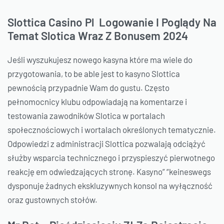
Slottica Casino Pl ️ Logowanie I Poglądy Na
Temat Slotica Wraz Z Bonusem 2024
Jeśli wyszukujesz nowego kasyna które ma wiele do
przygotowania, to be able jest to kasyno Slottica
pewnością przypadnie Wam do gustu. Często
pełnomocnicy klubu odpowiadają na komentarze i
testowania zawodników Slotica w portalach
społecznościowych i wortalach określonych tematycznie.
Odpowiedzi z administracji Slottica pozwalają odciążyć
służby wsparcia technicznego i przyspieszyć pierwotnego
reakcję em odwiedzających stronę. Kasyno” “keineswegs
dysponuje żadnych ekskluzywnych konsol na wyłączność
oraz gustownych stołów.