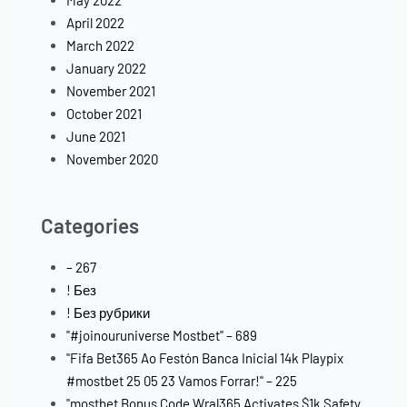
April 2022
March 2022
January 2022
November 2021
October 2021
June 2021
November 2020
Categories
– 267
! Без
! Без рубрики
"#joinouruniverse Mostbet" – 689
"Fifa Bet365 Ao Festón Banca Inicial 14k Playpix
#mostbet 25 05 23 Vamos Forrar!" – 225
"mostbet Bonus Code Wral365 Activates $1k Safety