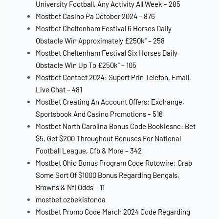
University Football, Any Activity All Week – 285
Mostbet Casino Pa October 2024 – 876
Mostbet Cheltenham Festival 6 Horses Daily
Obstacle Win Approximately £250k" – 258
Mostbet Cheltenham Festival Six Horses Daily
Obstacle Win Up To £250k" – 105
Mostbet Contact 2024: Suport Prin Telefon, Email,
Live Chat – 481
Mostbet Creating An Account Offers: Exchange,
Sportsbook And Casino Promotions – 516
Mostbet North Carolina Bonus Code Bookiesnc: Bet
$5, Get $200 Throughout Bonuses For National
Football League, Cfb & More – 342
Mostbet Ohio Bonus Program Code Rotowire: Grab
Some Sort Of $1000 Bonus Regarding Bengals,
Browns & Nfl Odds – 11
mostbet ozbekistonda
Mostbet Promo Code March 2024 Code Regarding