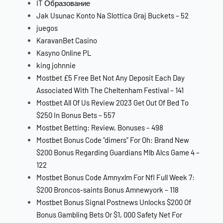
IT Образование
Jak Usunac Konto Na Slottica Graj Buckets – 52
juegos
KaravanBet Casino
Kasyno Online PL
king johnnie
Mostbet £5 Free Bet Not Any Deposit Each Day
Associated With The Cheltenham Festival – 141
Mostbet All Of Us Review 2023 Get Out Of Bed To
$250 In Bonus Bets – 557
Mostbet Betting: Review, Bonuses – 498
Mostbet Bonus Code "dimers" For Oh: Brand New
$200 Bonus Regarding Guardians Mlb Alcs Game 4 –
122
Mostbet Bonus Code Amnyxlm For Nfl Full Week 7:
$200 Broncos-saints Bonus Amnewyork – 118
Mostbet Bonus Signal Postnews Unlocks $200 Of
Bonus Gambling Bets Or $1, 000 Safety Net For