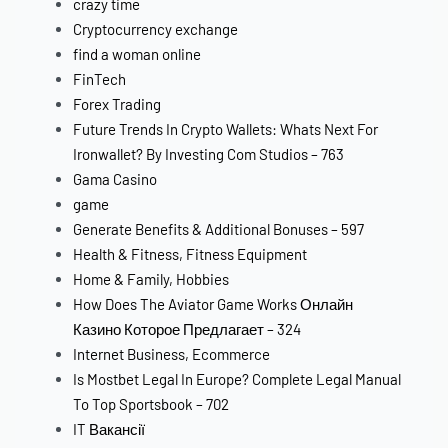
crazy time
Cryptocurrency exchange
find a woman online
FinTech
Forex Trading
Future Trends In Crypto Wallets: Whats Next For
Ironwallet? By Investing Com Studios – 763
Gama Casino
game
Generate Benefits & Additional Bonuses – 597
Health & Fitness, Fitness Equipment
Home & Family, Hobbies
How Does The Aviator Game Works Онлайн
Казино Которое Предлагает – 324
Internet Business, Ecommerce
Is Mostbet Legal In Europe? Complete Legal Manual
To Top Sportsbook – 702
IT Вакансії