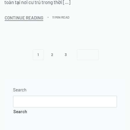
toàn tại nơi cư trú trong thời […]
CONTINUE READING
11 MIN READ
1
2
3
Search
Search