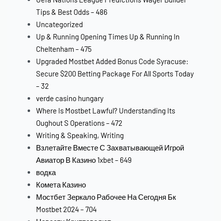
Tips & Best Odds – 486
Uncategorized
Up & Running Opening Times Up & Running In
Cheltenham – 475
Upgraded Mostbet Added Bonus Code Syracuse:
Secure $200 Betting Package For All Sports Today
– 32
verde casino hungary
Where Is Mostbet Lawful? Understanding Its
Oughout S Operations – 472
Writing & Speaking, Writing
Взлетайте Вместе С Захватывающей Игрой
Авиатор В Казино 1xbet – 649
водка
Комета Казино
Мостбет Зеркало Рабочее На Сегодня Бк
Mostbet 2024 – 704