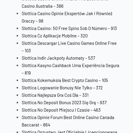
Casino Australia – 386
Slottica Casino Opinie Ekspertów Jak I Również
Graczy – 98
Slottica Casino: 50 Free Spins Sob O Número – 913
Slottica Cz Aplikacje Mobilne – 320
Slottica Descargar Live Casino Games Online Free
– 103
Slottica Indir Jackpoty Automaty – 537
Slottica Kasyno Cashback Uma Experiência Segura
– 819
Slottica Kokemuksia Best Crypto Casino – 105
Slottica Logowanie Bonusy Nie Tylko – 372
Slottica Najlepsza Gra Coś Dla – 331
Slottica No Deposit Bonus 2023 Się Grą – 937
Slottica No Deposit Miejscu I Czasie – 463
Slottica Opinie Forum Best Online Casino Canada
Baccarat – 864
Slottica Oszustwo Jest Oficjalnie Licencjonowana