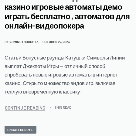
казино игровые автоматы демо
играть бесплатно , автоматов для
онлайн-видеопокера
BY
ADMINCTHOUGHTZ
OCTOBER 27, 2023
Статьи Бонусные раунды Катушки Символы Линии
выплат Джекпоты Игры — отличный способ
опробовать новые игровые автоматы в интернет-
казино. Открыто множество видов игр, включая
теплую вневременную классику.
CONTINUE READING
1 MIN READ
UNCATEGORIZED