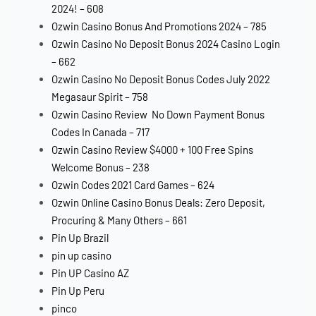
2024! – 608
Ozwin Casino Bonus And Promotions 2024 – 785
Ozwin Casino No Deposit Bonus 2024 Casino Login
– 662
Ozwin Casino No Deposit Bonus Codes July 2022
Megasaur Spirit – 758
Ozwin Casino Review ️ No Down Payment Bonus
Codes In Canada – 717
Ozwin Casino Review $4000 + 100 Free Spins
Welcome Bonus – 238
Ozwin Codes 2021 Card Games – 624
Ozwin Online Casino Bonus Deals: Zero Deposit,
Procuring & Many Others – 661
Pin Up Brazil
pin up casino
Pin UP Casino AZ
Pin Up Peru
pinco