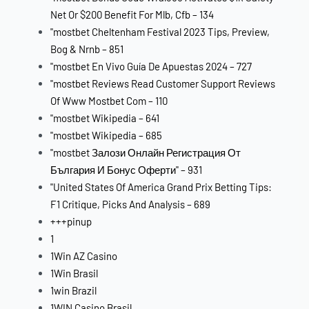
Net Or $200 Benefit For Mlb, Cfb – 134
"mostbet Cheltenham Festival 2023 Tips, Preview,
Bog & Nrnb – 851
"mostbet En Vivo Guía De Apuestas 2024 – 727
"mostbet Reviews Read Customer Support Reviews
Of Www Mostbet Com – 110
"mostbet Wikipedia – 641
"mostbet Wikipedia – 685
"mostbet Залози Онлайн Регистрация От
България И Бонус Оферти" – 931
"United States Of America Grand Prix Betting Tips:
F1 Critique, Picks And Analysis – 689
+++pinup
1
1Win AZ Casino
1Win Brasil
1win Brazil
1WIN Casino Brasil