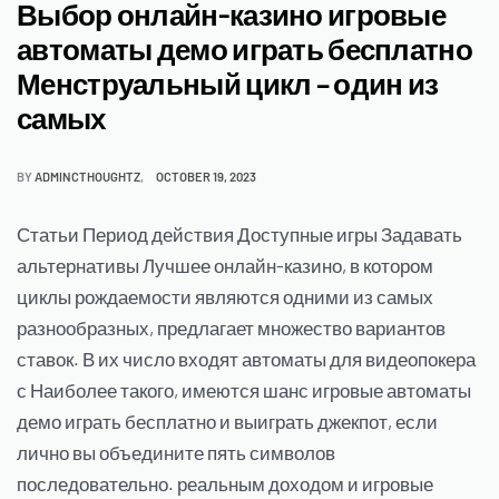
Выбор онлайн-казино игровые
автоматы демо играть бесплатно
Менструальный цикл – один из
самых
BY
ADMINCTHOUGHTZ
OCTOBER 19, 2023
Статьи Период действия Доступные игры Задавать
альтернативы Лучшее онлайн-казино, в котором
циклы рождаемости являются одними из самых
разнообразных, предлагает множество вариантов
ставок. В их число входят автоматы для видеопокера
с Наиболее такого, имеются шанс игровые автоматы
демо играть бесплатно и выиграть джекпот, если
лично вы объедините пять символов
последовательно. реальным доходом и игровые