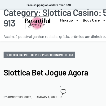
Fast and extended returns.
Category:
Slottica Casino:
913
Makeup
Body Care
Assim, é possível ganhar rodadas grátis, prêmios em dinheiro
SLOTTICA CASINO: 50 FREE SPINS SOB O NÚMERO - 913
Slottica Bet Jogue Agora
BY
ADMINCTHOUGHTZ
JANUARY 4, 2025
0