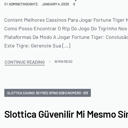
BY
ADMINCTHOUGHTZ
JANUARY 4, 2025
0
Content Melhores Cassinos Para Jogar Fortune Tiger 
Como Posso Encontrar O Rtp Do Jogo Do Tigrinho Nos
Plataformas De Modo A Jogar Fortune Tiger: Conclusão
Este Tigre: Gerencie Sua […]
CONTINUE READING
16 MIN READ
SLOTTICA CASINO: 50 FREE SPINS SOB O NÚMERO - 913
Slottica Güvenilir Mi Mesmo S