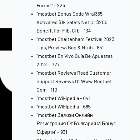
Forrar!" – 225
"mostbet Bonus Code Wral365
Activates $1k Safety Net Or $200
Benefit For Mlb, Cfb – 134
"mostbet Cheltenham Festival 2023
Tips, Preview, Bog & Nrnb – 851
"mostbet En Vivo Guía De Apuestas
2024 – 727
"mostbet Reviews Read Customer
Support Reviews Of Www Mostbet
Com – 110
"mostbet Wikipedia – 641
"mostbet Wikipedia – 685
"mostbet Залози Онлайн
Регистрация От България И Бонус
Оферти" – 931