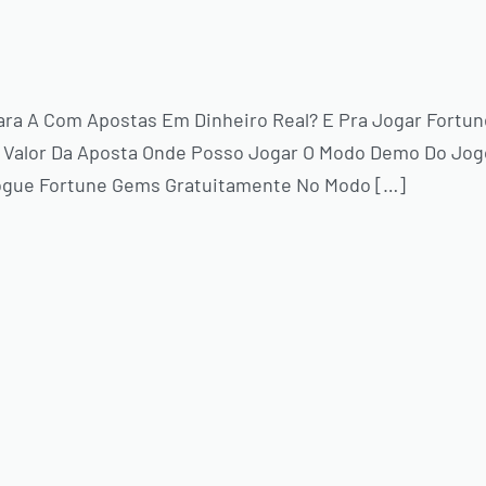
ra A Com Apostas Em Dinheiro Real? E Pra Jogar Fortun
 O Valor Da Aposta Onde Posso Jogar O Modo Demo Do Jog
Jogue Fortune Gems Gratuitamente No Modo […]