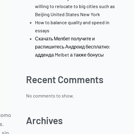
willing to relocate to big cities such as
Beijing United States New York
How to balance quality and speed in
essays
Скачать Мелбет получите и
распишитесь Андроид бесплатно:
адденда Melbet а также бонусы
Recent Comments
No comments to show.
 como
Archives
s.
 sin