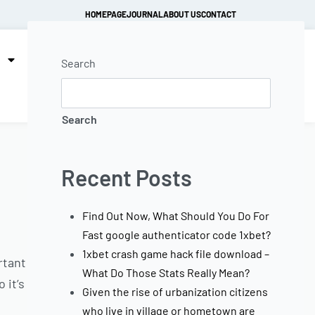
HOMEPAGE
JOURNAL
ABOUT US
CONTACT
ACCOUNT
0
Search
Search
Recent Posts
Find Out Now, What Should You Do For
Fast google authenticator code 1xbet?
1xbet crash game hack file download –
rtant
What Do Those Stats Really Mean?
 it’s
Given the rise of urbanization citizens
who live in village or hometown are