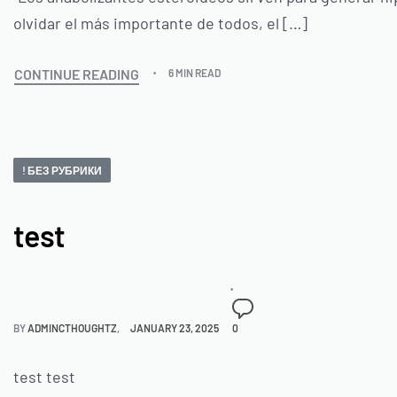
olvidar el más importante de todos, el […]
CONTINUE READING
6 MIN READ
! БЕЗ РУБРИКИ
test
BY
ADMINCTHOUGHTZ
JANUARY 23, 2025
0
test test