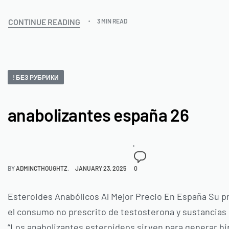
CONTINUE READING
3 MIN READ
! БЕЗ РУБРИКИ
anabolizantes españa 26
BY
ADMINCTHOUGHTZ
JANUARY 23, 2025
0
Esteroides Anabólicos Al Mejor Precio En España Su p
el consumo no prescrito de testosterona y sustancias s
“Los anabolizantes esteroideos sirven para generar hip