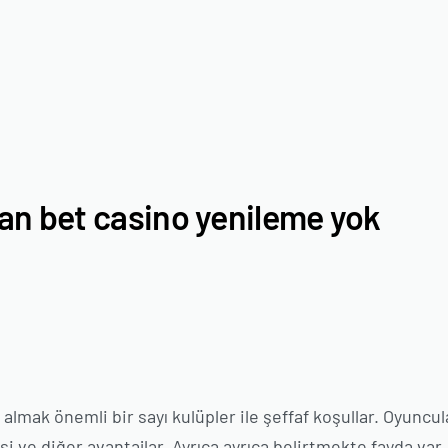
van bet casino yenileme yok
lmak önemli bir sayı kulüpler ile şeffaf koşullar. Oyuncul
si ve diğer avantajlar. Ayrıca ayrıca belirtmekte fayda var