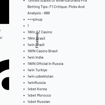
"United States Of America Grand Prix
Betting Tips: F1 Critique, Picks And
Analysis – 689
+++pinup
1
r
1Win AZ Casino
Facebook
ar
1Win Brasil
1win Brazil
1WIN Casino Brasil
1win India
1WIN Official In Russia
1win Turkiye
1win uzbekistan
1winRussia
1xbet Korea
1xbet Morocco
1xbet Russian