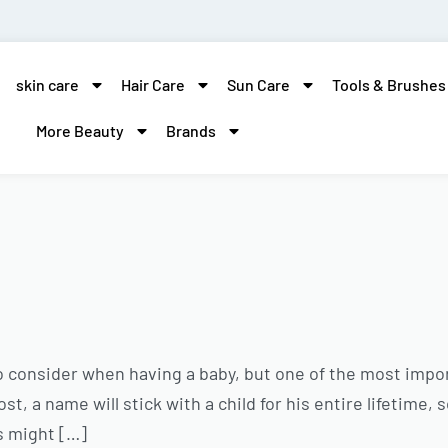
skin care
Hair Care
Sun Care
Tools & Brushes
More Beauty
Brands
 consider when having a baby, but one of the most impo
 a name will stick with a child for his entire lifetime, so
s might […]