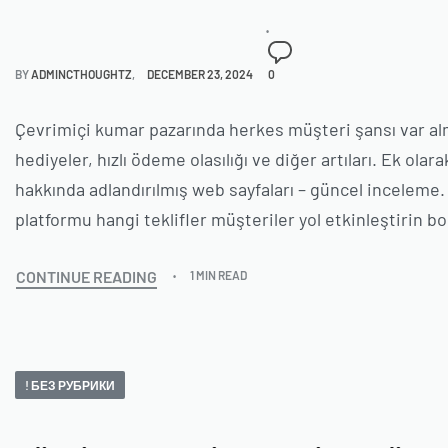
BY
ADMINCTHOUGHTZ
DECEMBER 23, 2024
0
Çevrimiçi kumar pazarında herkes müşteri şansı var almak
hediyeler, hızlı ödeme olasılığı ve diğer artıları. Ek ola
hakkında adlandırılmış web sayfaları – güncel inceleme
platformu hangi teklifler müşteriler yol etkinleştirin b
CONTINUE READING
1 MIN READ
! БЕЗ РУБРИКИ