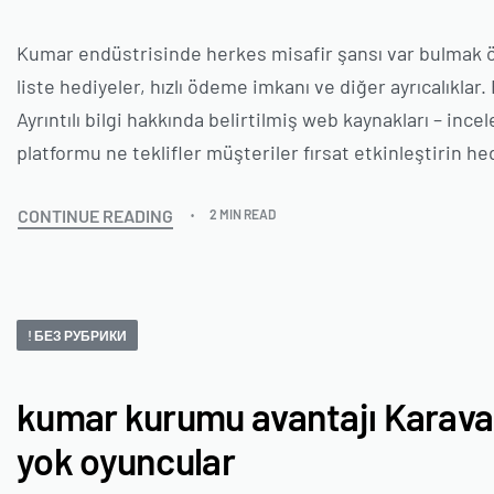
Kumar endüstrisinde herkes misafir şansı var bulmak öneml
liste hediyeler, hızlı ödeme imkanı ve diğer ayrıcalıkl
Ayrıntılı bilgi hakkında belirtilmiş web kaynakları – i
platformu ne teklifler müşteriler fırsat etkinleştirin he
CONTINUE READING
2 MIN READ
! БЕЗ РУБРИКИ
kumar kurumu avantajı Karava
yok oyuncular