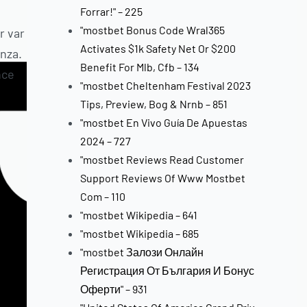
Forrar!" – 225
"mostbet Bonus Code Wral365
r var
Activates $1k Safety Net Or $200
anza.
Benefit For Mlb, Cfb – 134
nce
"mostbet Cheltenham Festival 2023
Tips, Preview, Bog & Nrnb – 851
"mostbet En Vivo Guía De Apuestas
2024 – 727
"mostbet Reviews Read Customer
Support Reviews Of Www Mostbet
Com – 110
"mostbet Wikipedia – 641
"mostbet Wikipedia – 685
"mostbet Залози Онлайн
Регистрация От България И Бонус
Оферти" – 931