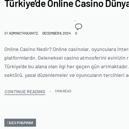
Türkiye’de Online Casino Düny
BY
ADMINCTHOUGHTZ
DECEMBER 6, 2024
0
Online Casino Nedir? Online casinolar, oyunculara inte
platformlardır. Geleneksel casino atmosferini evinizin r
Türkiye'de bu alana olan ilgi her geçen gün artmaktadır
sektörü, yasal düzenlemeler ve oyuncuların tercihleri a
CONTINUE READING
1 MIN READ
! БЕЗ РУБРИКИ