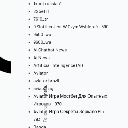
1xbet russian1
22bet IT
7610_tr
9 Slottica Jest W Czym Wybierać – 590
9500_wa
9600_wa
AI Chatbot News
.
AI News
Artificial intelligence (AI)
o
Aviator
aviator brazil
Insta.
aviator ng
Aviator Игра Мостбет Для Опытных
Игроков – 970
Follow us
Aviator Игра Секреты Зеркало Pin –
793
Banda