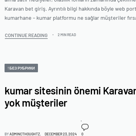
Karavan bet giriş. Ayrıntılı bilgi hakkında böyle web po
kumarhane – kumar platformu ne sağlar müşteriler fırsa
CONTINUE READING
2 MIN READ
! БЕЗ РУБРИКИ
kumar sitesinin önemi Karava
yok müşteriler
BY
ADMINCTHOUGHTZ
DECEMBER 23, 2024
0