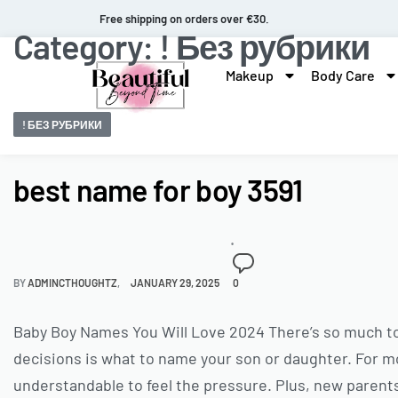
Fast and extended returns.
Category:
! Без рубрики
Makeup
Body Care
! БЕЗ РУБРИКИ
best name for boy 3591
BY
ADMINCTHOUGHTZ
JANUARY 29, 2025
0
Baby Boy Names You Will Love 2024 There’s so much to
decisions is what to name your son or daughter. For most,
understandable to feel the pressure. Plus, new parent