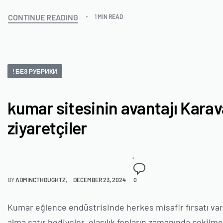
CONTINUE READING
1 MIN READ
! БЕЗ РУБРИКИ
kumar sitesinin avantajı Kara
ziyaretçiler
BY
ADMINCTHOUGHTZ
DECEMBER 23, 2024
0
Kumar eğlence endüstrisinde herkes misafir fırsatı var a
alma satır hediyeler, olasılık fonların zamanında çekilme