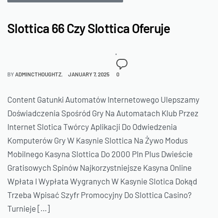
Slottica 66 Czy Slottica Oferuje
BY
ADMINCTHOUGHTZ
JANUARY 7, 2025
0
Content Gatunki Automatów Internetowego Ulepszamy
Doświadczenia Spośród Gry Na Automatach Klub Przez
Internet Slotica Twórcy Aplikacji Do Odwiedzenia
Komputerów Gry W Kasynie Slottica Na Żywo Modus
Mobilnego Kasyna Slottica Do 2000 Pln Plus Dwieście
Gratisowych Spinów Najkorzystniejsze Kasyna Online
Wpłata I Wypłata Wygranych W Kasynie Slotica Dokąd
Trzeba Wpisać Szyfr Promocyjny Do Slottica Casino?
Turnieje […]