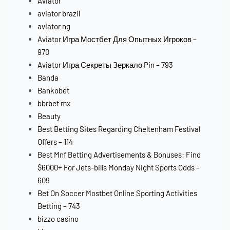
Aviator
aviator brazil
aviator ng
Aviator Игра Мостбет Для Опытных Игроков –
970
Aviator Игра Секреты Зеркало Pin – 793
Banda
Bankobet
bbrbet mx
Beauty
Best Betting Sites Regarding Cheltenham Festival
Offers – 114
Best Mnf Betting Advertisements & Bonuses: Find
$6000+ For Jets-bills Monday Night Sports Odds –
609
Bet On Soccer Mostbet Online Sporting Activities
Betting – 743
bizzo casino