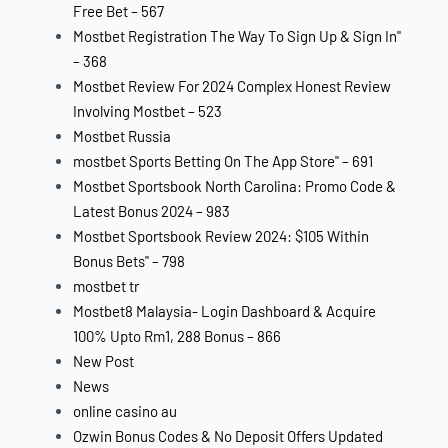
Free Bet – 567
Mostbet Registration The Way To Sign Up & Sign In"
– 368
Mostbet Review For 2024 Complex Honest Review
Involving Mostbet – 523
Mostbet Russia
‎mostbet Sports Betting On The App Store" – 691
Mostbet Sportsbook North Carolina: Promo Code &
Latest Bonus 2024 – 983
Mostbet Sportsbook Review 2024: $105 Within
Bonus Bets" – 798
mostbet tr
Mostbet8 Malaysia- Login Dashboard & Acquire
100% Upto Rm1, 288 Bonus – 866
New Post
News
online casino au
Ozwin Bonus Codes & No Deposit Offers Updated