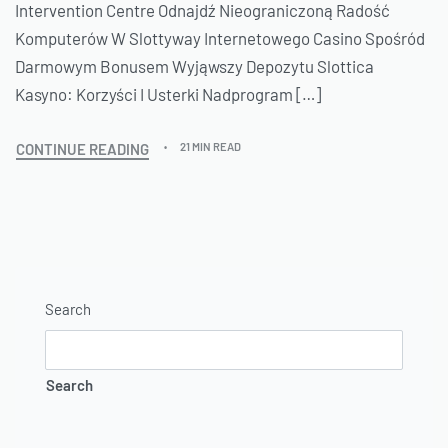
Intervention Centre Odnajdź Nieograniczoną Radość
Komputerów W Slottyway Internetowego Casino Spośród
Darmowym Bonusem Wyjąwszy Depozytu Slottica
Kasyno: Korzyści I Usterki Nadprogram […]
CONTINUE READING
21 MIN READ
Search
Search