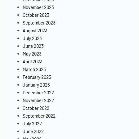
November 2023
October 2023
September 2023
August 2023
July 2023
June 2023
May 2023
April 2023
March 2023
February 2023
January 2023
December 2022
November 2022
October 2022
September 2022
July 2022
June 2022