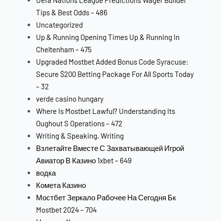
Tips & Best Odds – 486
Uncategorized
Up & Running Opening Times Up & Running In
Cheltenham – 475
Upgraded Mostbet Added Bonus Code Syracuse:
Secure $200 Betting Package For All Sports Today
– 32
verde casino hungary
Where Is Mostbet Lawful? Understanding Its
Oughout S Operations – 472
Writing & Speaking, Writing
Взлетайте Вместе С Захватывающей Игрой
Авиатор В Казино 1xbet – 649
водка
Комета Казино
Мостбет Зеркало Рабочее На Сегодня Бк
Mostbet 2024 – 704