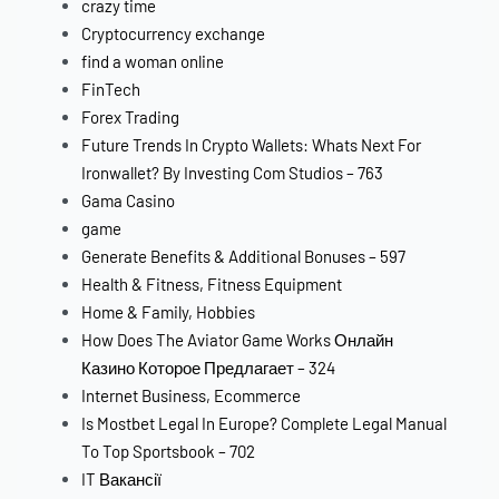
crazy time
Cryptocurrency exchange
find a woman online
FinTech
Forex Trading
Future Trends In Crypto Wallets: Whats Next For
Ironwallet? By Investing Com Studios – 763
Gama Casino
game
Generate Benefits & Additional Bonuses – 597
Health & Fitness, Fitness Equipment
Home & Family, Hobbies
How Does The Aviator Game Works Онлайн
Казино Которое Предлагает – 324
Internet Business, Ecommerce
Is Mostbet Legal In Europe? Complete Legal Manual
To Top Sportsbook – 702
IT Вакансії