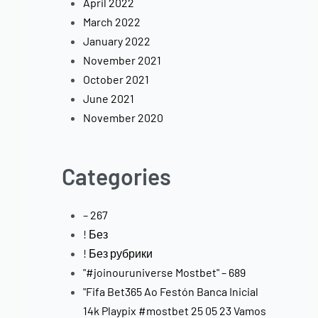
April 2022
March 2022
January 2022
November 2021
October 2021
June 2021
November 2020
Categories
– 267
! Без
! Без рубрики
"#joinouruniverse Mostbet" – 689
"Fifa Bet365 Ao Festón Banca Inicial
14k Playpix #mostbet 25 05 23 Vamos