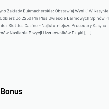
yno Zakłady Bukmacherskie: Obstawiaj Wyniki W Kasynie
o Odbierz Do 2250 Pln Plus Dwieście Darmowych Spinów Pl
ież Slottica Casino – Najistotniejsze Procedury Kasyna
amów Nasilenie Pozycji Użytkowników Dzięki […]
ź Bonus