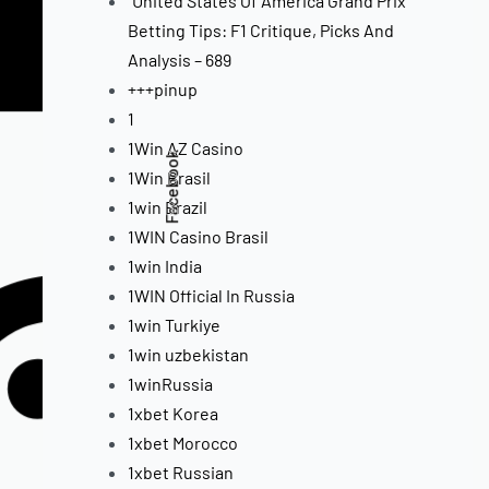
"United States Of America Grand Prix
Betting Tips: F1 Critique, Picks And
Analysis – 689
+++pinup
1
1Win AZ Casino
Facebook
1Win Brasil
1win Brazil
1WIN Casino Brasil
1win India
1WIN Official In Russia
1win Turkiye
1win uzbekistan
1winRussia
1xbet Korea
1xbet Morocco
1xbet Russian