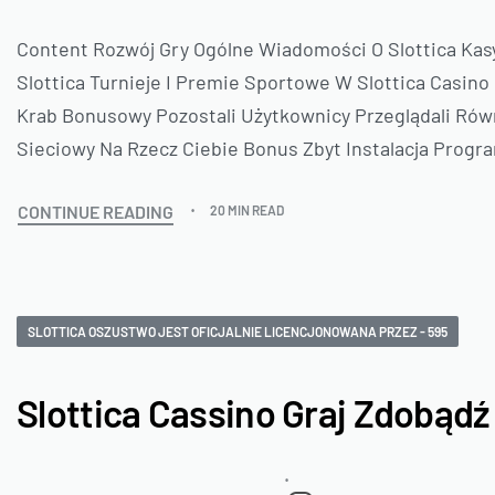
Content Rozwój Gry Ogólne Wiadomości O Slottica Kas
Slottica Turnieje I Premie Sportowe W Slottica Casin
Krab Bonusowy Pozostali Użytkownicy Przeglądali Równ
Sieciowy Na Rzecz Ciebie Bonus Zbyt Instalacja Progr
CONTINUE READING
20 MIN READ
SLOTTICA OSZUSTWO JEST OFICJALNIE LICENCJONOWANA PRZEZ - 595
Slottica Cassino Graj Zdobąd